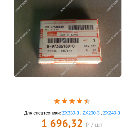
Для спецтехники:
ZX330-3
,
ZX200-3
,
ZX240-3
1 696,32
₽ / шт