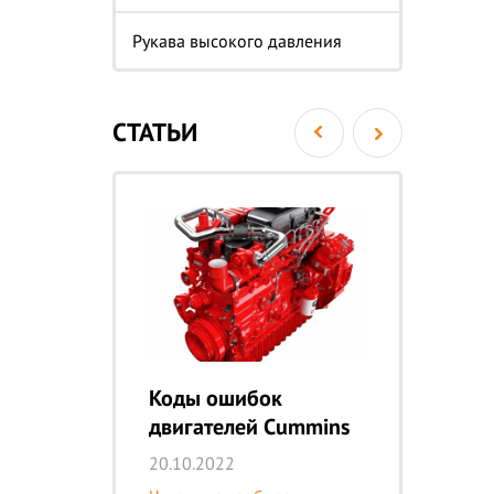
Рукава высокого давления
СТАТЬИ
онта
Коды ошибок
За
ацу»
двигателей Cummins
ре
сп
20.10.2022
23