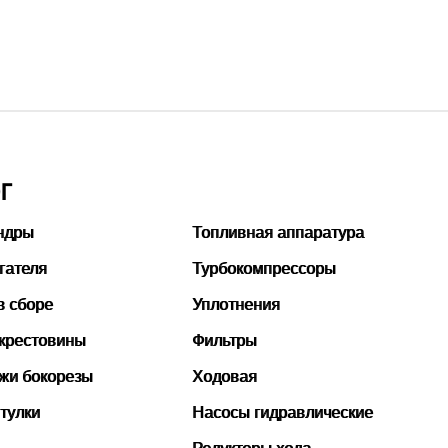
Читать подробнее
тать подробнее
Г
ндры
Топливная аппаратура
гателя
Турбокомпрессоры
в сборе
Уплотнения
 крестовины
Фильтры
ожи бокорезы
Ходовая
тулки
Насосы гидравлические