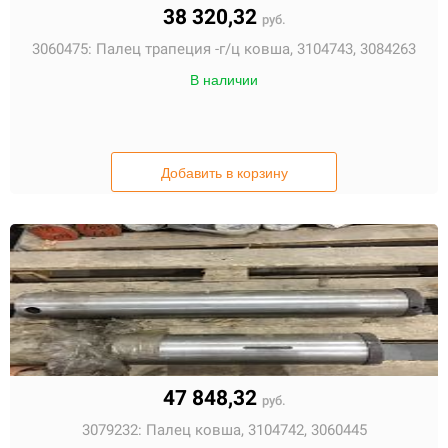
38 320,32
руб.
3060475:
Палец трапеция -г/ц ковша, 3104743, 3084263
В наличии
Добавить в корзину
47 848,32
руб.
3079232:
Палец ковша, 3104742, 3060445