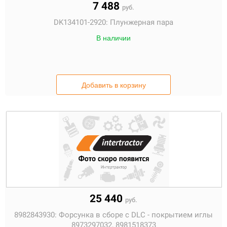
7 488
руб.
DK134101-2920:
Плунжерная пара
В наличии
Добавить в корзину
25 440
руб.
8982843930:
Форсунка в сборе с DLC - покрытием иглы
8973297032, 8981518373