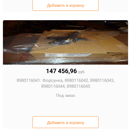
Добавить в корзину
147 456,96
руб.
8980116041:
Форсунка, 8980116042, 8980116043,
8980116044, 8980116045
Под заказ
Добавить в корзину