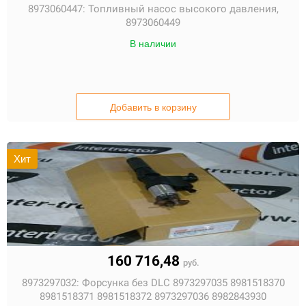
8973060447:
Топливный насос высокого давления,
8973060449
В наличии
Добавить в корзину
Хит
160 716,48
руб.
8973297032:
Форсунка без DLC 8973297035 8981518370
8981518371 8981518372 8973297036 8982843930