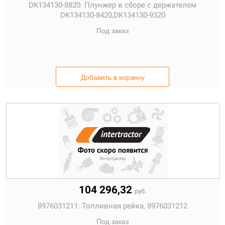
DK134130-8820:
Плунжер в сборе с держателем
DK134130-8420,DK134130-9320
Под заказ
Добавить в корзину
104 296,32
руб.
8976031211:
Топливная рейка, 8976031212
Под заказ