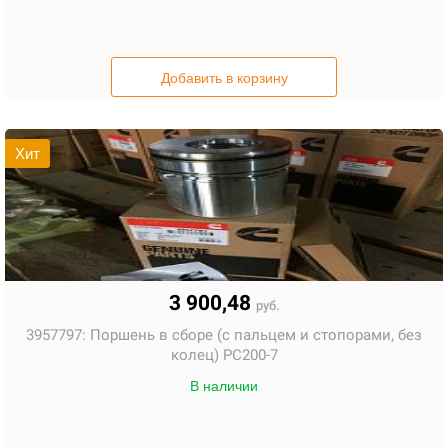
Добавить в корзину
Хит
3 900,48
руб.
3957797:
Поршень в сборе (с пальцем и стопорами, без
колец) PC200-7
В наличии