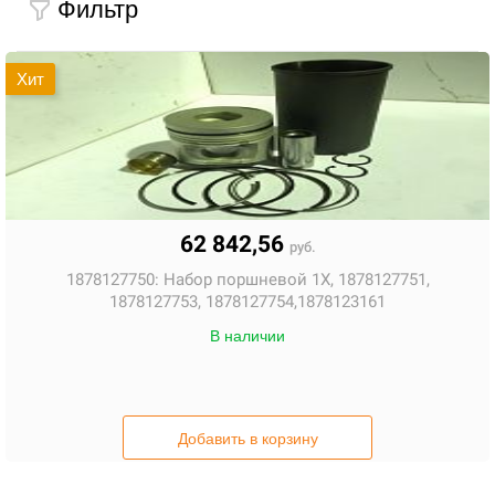
Фильтр
Хит
62 842,56
руб.
1878127750:
Набор поршневой 1X, 1878127751,
1878127753, 1878127754,1878123161
В наличии
Добавить в корзину