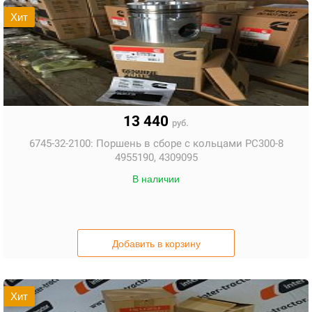
Хит
13 440
руб.
6745-32-2100:
Поршень в сборе с кольцами PC300-8
4955190, 4309095
В наличии
Добавить в корзину
Хит