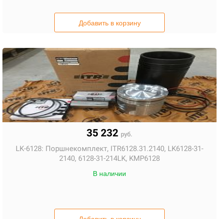
Добавить в корзину
35 232
руб.
LK-6128:
Поршнекомплект, ITR6128.31.2140, LK6128-31-
2140, 6128-31-214LK, KMP6128
В наличии