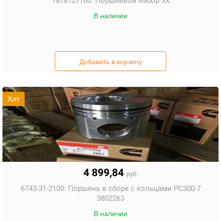
1878127760:
Поршневой набор 3X
В наличии
Добавить в корзину
Хит
4 899,84
руб.
6743-31-2100:
Поршень в сборе с кольцами PC300-7
3802263
В наличии