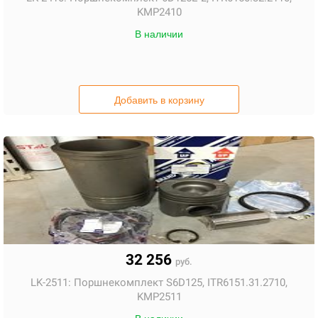
KMP2410
В наличии
Добавить в корзину
32 256
руб.
LK-2511:
Поршнекомплект S6D125, ITR6151.31.2710,
KMP2511