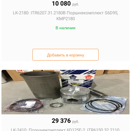
10 080
руб.
LK-2180:
ITR6207.31.2180B Поршнекомплект S6D95,
KMP2180
В наличии
Добавить в корзину
29 376
руб.
LK-2410:
Поршнекомплект 6D125E-2, ITR6150.32.2110,