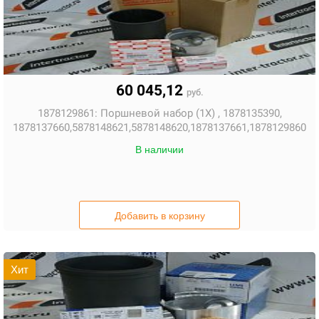
60 045,12
руб.
1878129861:
Поршневой набор (1X) , 1878135390,
1878137660,5878148621,5878148620,1878137661,1878129860
В наличии
Добавить в корзину
Хит