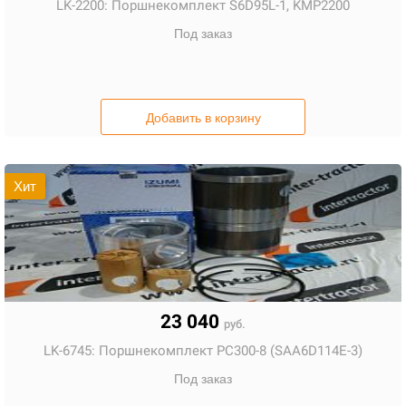
LK-2200:
Поршнекомплект S6D95L-1, KMP2200
Под заказ
Добавить в корзину
Хит
23 040
руб.
LK-6745:
Поршнекомплект РС300-8 (SAA6D114E-3)
Под заказ