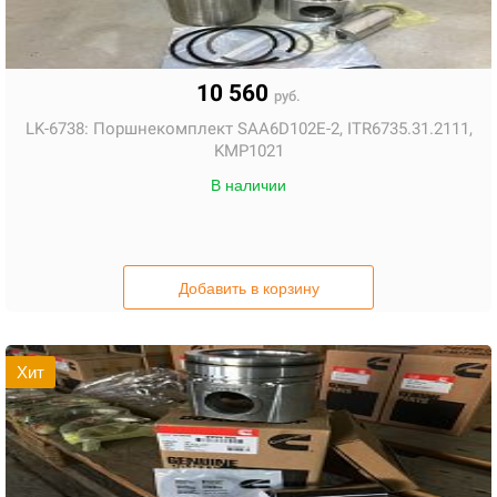
10 560
руб.
LK-6738:
Поршнекомплект SAA6D102E-2, ITR6735.31.2111,
KMP1021
В наличии
Добавить в корзину
Хит