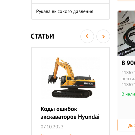
Рукава высокого давления
СТАТЬИ
8 90
11367
вентил
113671
В нали
i
Коды ошибок
Эк
экскаваторов Hyundai
E
Доб
07.10.2022
10