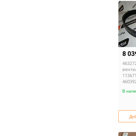
8 03
463272
венти
113671
460392
В нали
Доб