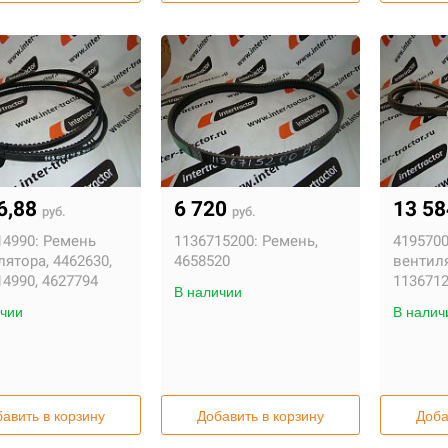
6,88
6 720
13 5
руб.
руб.
14990:
Ремень
1136715200:
Ремень,
4195700
ятора, 4462630,
4658520
вентил
4990, 4627794
1136712
В наличии
чии
В налич
скаватор Hitachi
Коды ошибок
X400
экскаваторов Hyun
авить в корзину
Добавить в корзину
Доба
.09.2021
07.10.2022