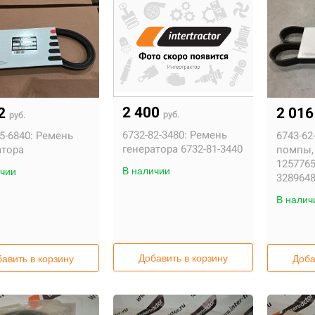
2 400
12
2 01
руб.
руб.
6732-82-3480:
Ремень
5-6840:
Ремень
6743-62
генератора 6732-81-3440
атора
помпы, 
1257765
В наличии
чии
328964
В налич
Добавить в корзину
авить в корзину
Доба