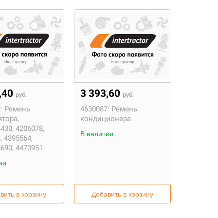
,40
3 393,60
руб.
руб.
:
Ремень
4630087:
Ремень
ятора,
кондиционера
430, 4206078,
В наличии
, 4395564,
690, 4470951
ии
вить в корзину
Добавить в корзину