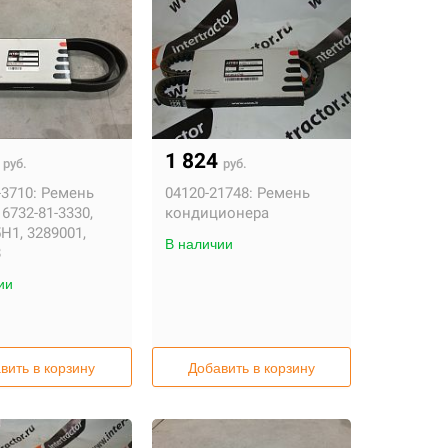
6
1 824
руб.
руб.
-3710:
Ремень
04120-21748:
Ремень
6732-81-3330,
кондиционера
H1, 3289001,
В наличии
8
ии
вить в корзину
Добавить в корзину