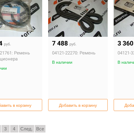
84
7 488
3 36
руб.
руб.
21761:
Ремень
04121-22270:
Ремень
04121-3
ционера
В наличии
В налич
чии
авить в корзину
Добавить в корзину
Доба
3
4
След.
Все