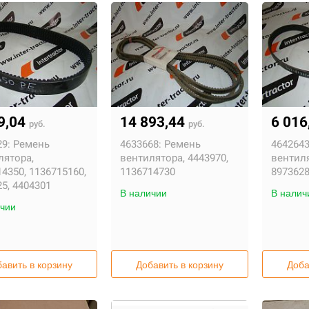
9,04
14 893,44
6 016
руб.
руб.
9:
Ремень
4633668:
Ремень
4642643
лятора,
вентилятора, 4443970,
вентил
4350, 1136715160,
1136714730
897362
5, 4404301
В наличии
В налич
чии
авить в корзину
Добавить в корзину
Доба