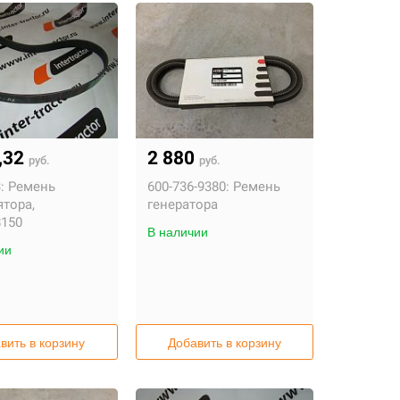
,32
2 880
руб.
руб.
:
Ремень
600-736-9380:
Ремень
ятора,
генератора
8150
В наличии
ии
вить в корзину
Добавить в корзину