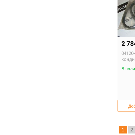
2 7
04120-
конди
В нали
Доб
1
2