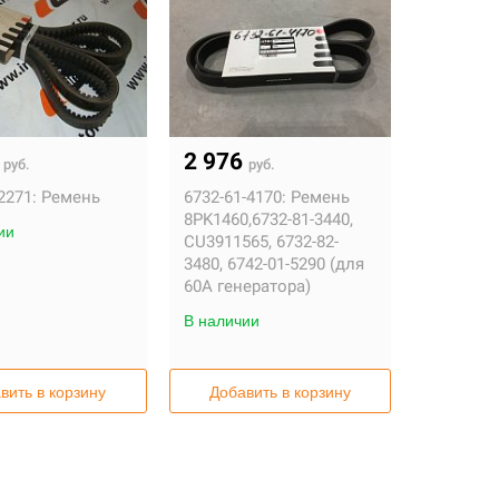
0
2 976
руб.
руб.
2271:
Ремень
6732-61-4170:
Ремень
8PK1460,6732-81-3440,
ии
CU3911565, 6732-82-
3480, 6742-01-5290 (для
60А генератора)
В наличии
вить в корзину
Добавить в корзину