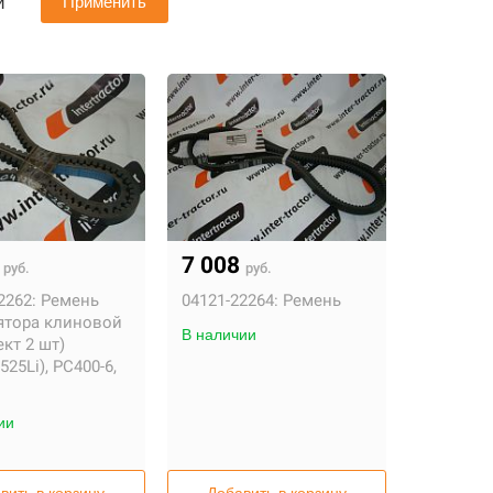
и
Применить
2
7 008
руб.
руб.
2262:
Ремень
04121-22264:
Ремень
ятора клиновой
В наличии
кт 2 шт)
525Li), PC400-6,
5
ии