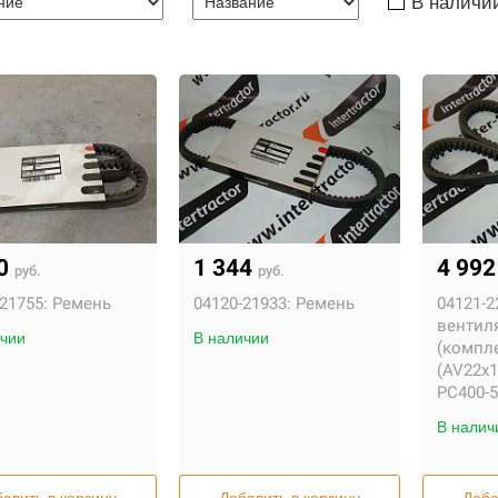
В наличи
20
1 344
4 99
руб.
руб.
21755:
Ремень
04120-21933:
Ремень
04121-2
вентил
чии
В наличии
(компле
(AV22x1
PC400-
В налич