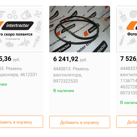
тать подробнее
Читать подробнее
5,36
7 526
6 241,92
руб.
руб.
3:
Ремень
4448337
4440813:
Ремень
ционера, 4612331
вентил
вентилятора,
1136714
8972322520
чии
4632728
В наличии
8973105
В налич
авить в корзину
Доба
Добавить в корзину