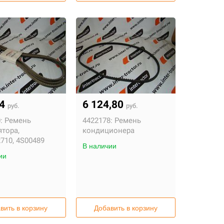
84
6 124,80
руб.
руб.
:
Ремень
4422178:
Ремень
ятора,
кондиционера
710, 4S00489
В наличии
ии
dai
вить в корзину
Добавить в корзину