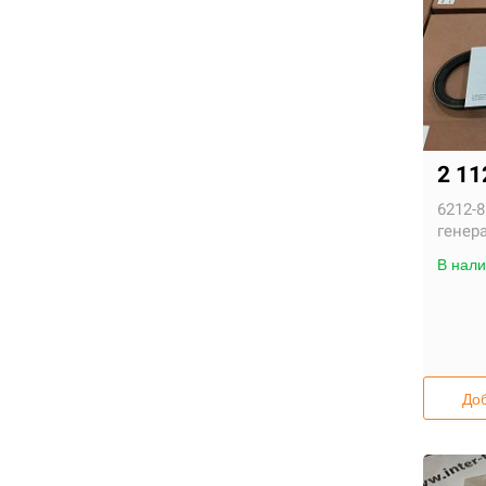
2 1
6212-8
генер
В нали
Доб