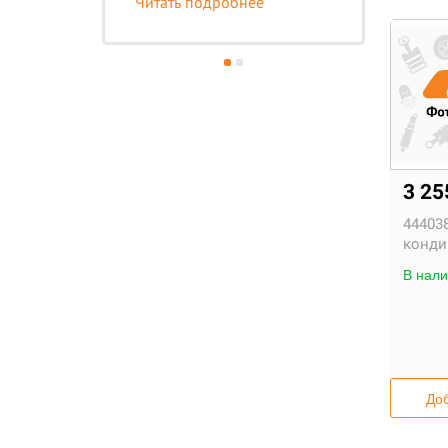
Читать подробнее
Чи
3 25
444038
конди
В нали
Доб