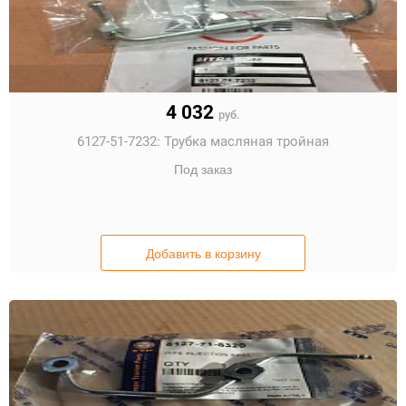
4 032
руб.
6127-51-7232:
Трубка масляная тройная
Под заказ
Добавить в корзину