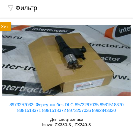
Фильтр
Хит
8973297032: Форсунка без DLC 8973297035 8981518370
8981518371 8981518372 8973297036 8982843930
Для спецтехники
Isuzu: ZX330-3 , ZX240-3