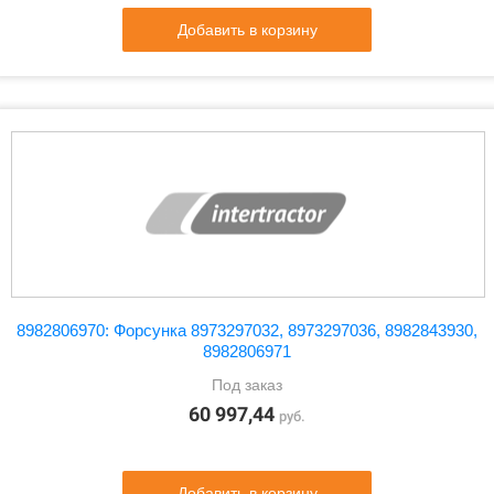
Добавить в корзину
8982806970: Форсунка 8973297032, 8973297036, 8982843930,
8982806971
Под заказ
60 997,44
руб.
Добавить в корзину