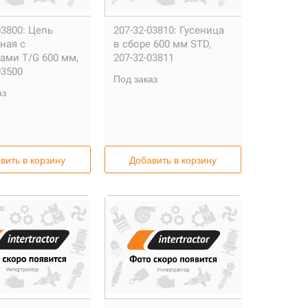
03800:
Цепь
207-32-03810:
Гусеница
ная с
в сборе 600 мм STD,
ами T/G 600 мм,
207-32-03811
03500
Под заказ
аз
вить в корзину
Добавить в корзину