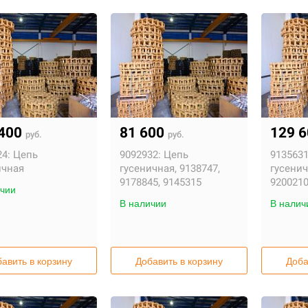
 400
81 600
129 
руб.
руб.
4:
Цепь
9092932:
Цепь
9135631
ичная
гусеничная, 9138747,
гусенич
9178845, 9145315
920021
чии
В наличии
В налич
авить в корзину
Добавить в корзину
Доба