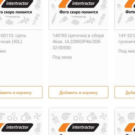
-00110:
Цепь
148785 Цепочка в сборе
14Y-32-
чная (42L)
46зв. UL228KOP46/208-
гусенич
32-00500:
каз
Под зак
Под заказ
авить в корзину
Добавить в корзину
Доба