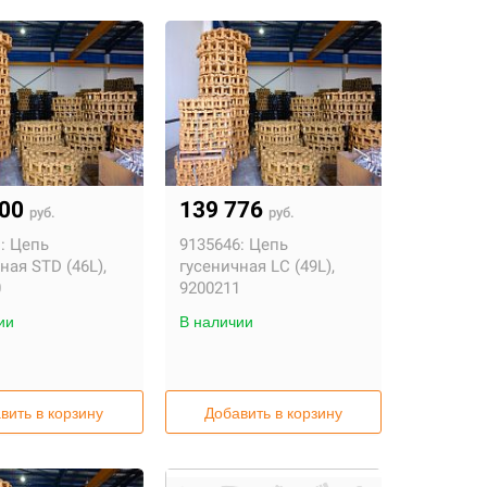
600
139 776
руб.
руб.
:
Цепь
9135646:
Цепь
ная STD (46L),
гусеничная LC (49L),
0
9200211
ии
В наличии
вить в корзину
Добавить в корзину