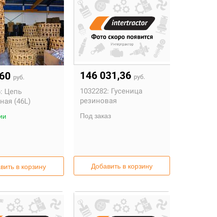
146 031,36
360
руб.
руб.
1032282:
Гусеница
:
Цепь
резиновая
ная (46L)
Под заказ
ии
Добавить в корзину
вить в корзину