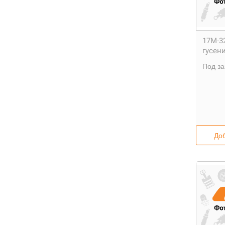
17M-32
гусени
Под за
Доб