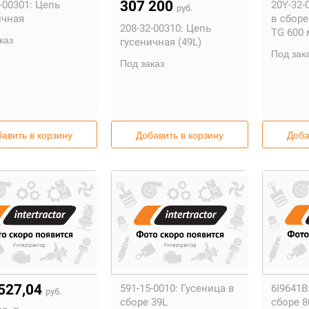
307 200
-00301:
Цепь
20Y-32-
руб.
ичная
в сбор
208-32-00310:
Цепь
TG 600 
каз
гусеничная (49L)
Под зак
Под заказ
авить в корзину
Добавить в корзину
Доба
527,04
591-15-0010:
Гусеница в
6I9641B
руб.
сборе 39L
сборе 