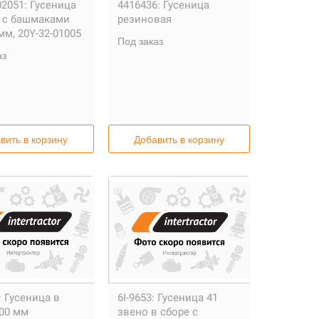
02051:
Гусеница
4416436:
Гусеница
е с башмаками
резиновая
мм, 20Y-32-01005
Под заказ
аз
вить в корзину
Добавить в корзину
:
Гусеница в
6I-9653:
Гусеница 41
800 мм
звено в сборе с