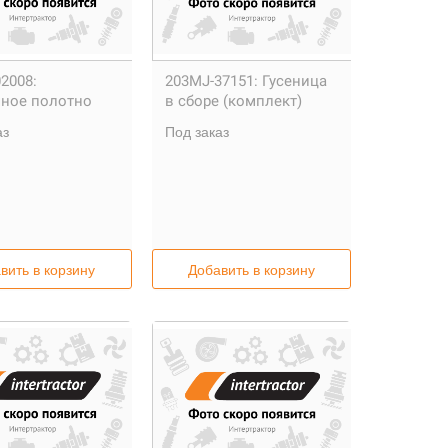
02008:
203MJ-37151:
Гусеница
чное полотно
в сборе (комплект)
аз
Под заказ
вить в корзину
Добавить в корзину