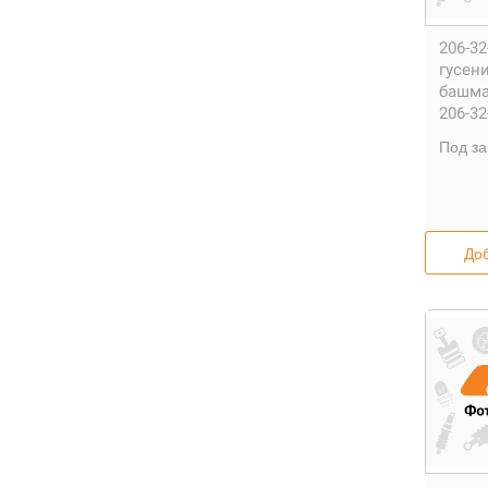
206-32
гусен
башма
206-32
Под за
Доб