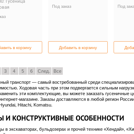
0:
Гусеница
Под заказ
Под зак
овая
каз
авить в корзину
Добавить в корзину
Доба
3
4
5
6
След.
Все
чный транспорт — самый востребованный среди специализирован
имостью. Ходовая часть при этом подвергается сильным нагруз
аменить эти комплектующие, вы можете заказать гусеничные це
нтернет-магазине. Заказы доставляются в любой регион Росси
yundai, Hitachi, Komatsu.
Ы И КОНСТРУКТИВНЫЕ ОСОБЕННОСТИ
ы в экскаваторах, бульдозерах и прочей технике «Хендай», «