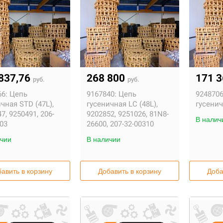
837,76
268 800
171 
руб.
руб.
6:
Цепь
9167840:
Цепь
9248706
чная STD (47L),
гусеничная LC (48L),
гусенич
7, 9250491, 206-
9202852, 9251026, 81N8-
В налич
03
26600, 207-32-00310
чии
В наличии
авить в корзину
Добавить в корзину
Доба