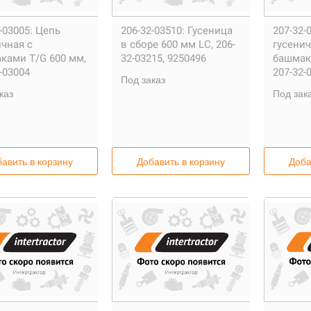
-03005:
Цепь
206-32-03510:
Гусеница
207-32-
ичная с
в сборе 600 мм LC, 206-
гусенич
ками T/G 600 мм,
32-03215, 9250496
башмак
-03004
207-32-
Под заказ
каз
Под зак
авить в корзину
Добавить в корзину
Доба