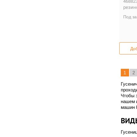
468823
резин
Под за
Доб
1
2
Гусени
проход
Чтобы з
нашем и
машин H
ВИД
Гусениц