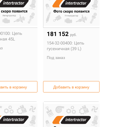
181 152
00100:
Цепь
руб.
ная 45L
154-32-00400:
Цепь
аз
гусеничная (39 L)
Под заказ
вить в корзину
Добавить в корзину