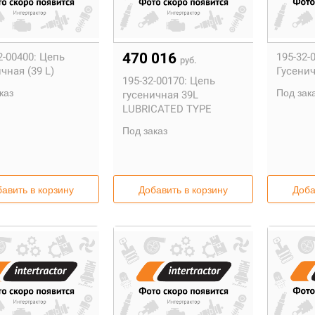
470 016
-00400:
Цепь
195-32-
руб.
чная (39 L)
Гусени
195-32-00170:
Цепь
каз
Под зак
гусеничная 39L
LUBRICATED TYPE
Под заказ
авить в корзину
Добавить в корзину
Доба