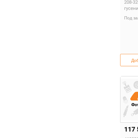
208-32
гусен
Под за
Доб
117 