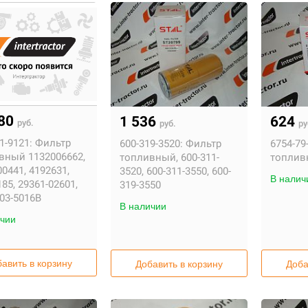
,80
1 536
624
руб.
руб.
ру
1-9121:
Фильтр
600-319-3520:
Фильтр
6754-79
вный 1132006662,
топливный, 600-311-
топлив
0441, 4192631,
3520, 600-311-3550, 600-
В налич
85, 29361-02601,
319-3550
03-5016B
В наличии
чии
авить в корзину
Добавить в корзину
Доба