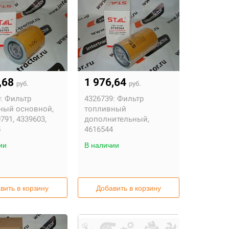
,68
1 976,64
руб.
руб.
:
Фильтр
4326739:
Фильтр
ный основной,
топливный
791, 4339603,
дополнительный,
5
4616544
ии
В наличии
вить в корзину
Добавить в корзину