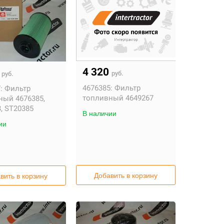
4 320
0
руб.
руб.
4676385:
Фильтр
:
Фильтр
топливный 4649267
ный 4676385,
, ST20385
В наличии
ии
Добавить в корзину
вить в корзину