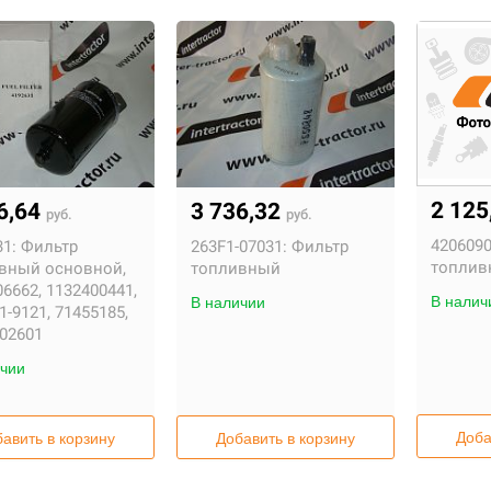
2 125
6,64
3 736,32
руб.
руб.
4206090
1:
Фильтр
263F1-07031:
Фильтр
топлив
вный основной,
топливный
6662, 1132400441,
В налич
В наличии
1-9121, 71455185,
-02601
чии
Доба
авить в корзину
Добавить в корзину