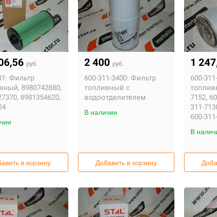
06,56
2 400
1 247
руб.
руб.
1:
Фильтр
600-311-3400:
Фильтр
600-311
вный, 8980742880,
топливный c
топливн
7370, 8981354620,
водоотделителем
7152, 60
24
311-713
В наличии
600-311
чии
В налич
авить в корзину
Добавить в корзину
Доба