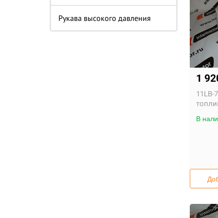
Рукава высокого давления
1 9
11LB-7
топл
В нали
Доб