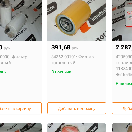
20
391,68
2 287
руб.
руб.
0030:
Фильтр
34362-00101:
Фильтр
4206080
ивный
топливный
топлив
1132400
чии
В наличии
461654
В налич
авить в корзину
Добавить в корзину
Доба