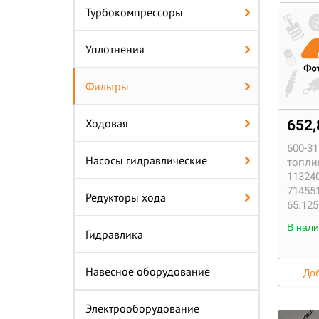
Турбокомпрессоры
Уплотнения
Фильтры
Ходовая
652
600-31
Насосы гидравлические
топли
113240
714551
Редукторы хода
65.125
В нали
Гидравлика
Навесное оборудование
Доб
Электрооборудование