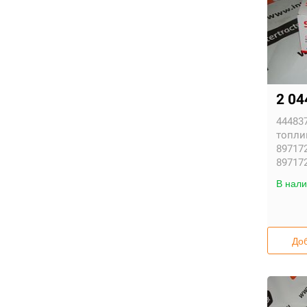
2 04
444837
топли
897172
89717
В нали
Доб