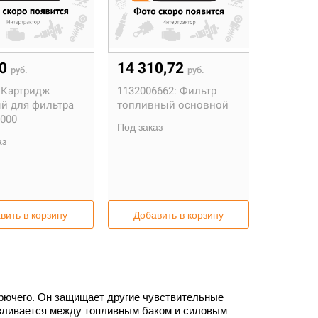
60
14 310,72
руб.
руб.
Картридж
1132006662:
Фильтр
й для фильтра
топливный основной
2000
Под заказ
аз
вить в корзину
Добавить в корзину
рючего. Он защищает другие чувствительные
авливается между топливным баком и силовым