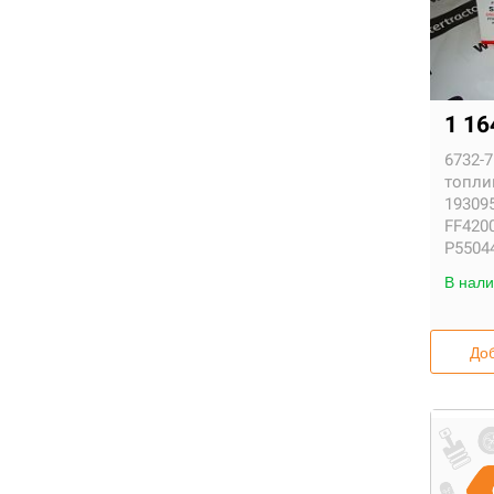
1 1
6732-7
топли
193095
FF4200
P55044
В нали
Доб