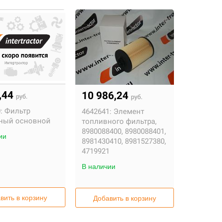
,44
10 986,24
руб.
руб.
:
Фильтр
4642641:
Элемент
ный основной
топливного фильтра,
8980088400, 8980088401,
ии
8981430410, 8981527380,
4719921
В наличии
вить в корзину
Добавить в корзину