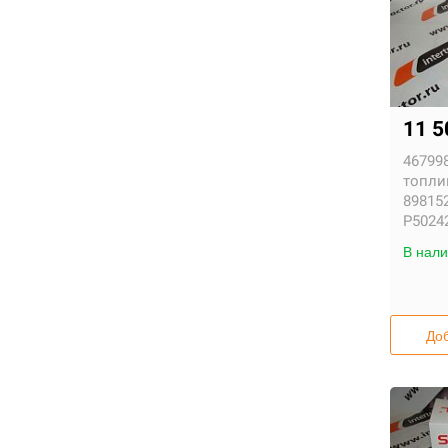
11 5
467998
топли
898152
P5024
В нали
Доб