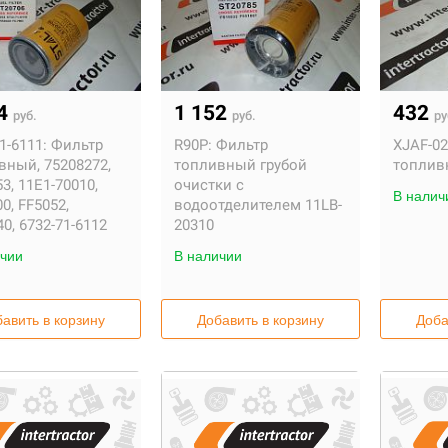
64
1 152
432
руб.
руб.
ру
1-6111:
Фильтр
R90P:
Фильтр
XJAF-02
вный, 75208272,
топливный грубой
топлив
3, 11E1-70010,
очистки c
В налич
0, FF5052,
водоотделителем 11LB-
0, 6732-71-6112
20310
чии
В наличии
авить в корзину
Добавить в корзину
Доба