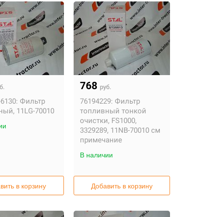
768
б.
руб.
-6130:
Фильтр
76194229:
Фильтр
ный, 11LG-70010
топливный тонкой
очистки, FS1000,
ии
3329289, 11NB-70010 см
примечание
В наличии
вить в корзину
Добавить в корзину