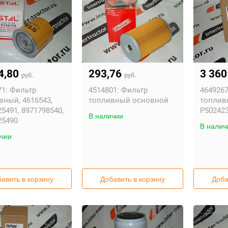
4,80
293,76
3 36
руб.
руб.
1:
Фильтр
4514801:
Фильтр
4649267
вный, 4616543,
топливный основной
топлив
5491, 8971798540,
P502423
В наличии
25490
В налич
чии
авить в корзину
Добавить в корзину
Доба