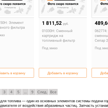
1 811,52
489,
/50H:
Элемент
руб.
вного фильтра
01030H:
Сменный
062774:
каз
картридж на
сменны
топливный фильтр
Сепар 
Под заказ
Под зак
авить в корзину
Добавить в корзину
Доба
3
4
5
...
9
След.
Все
 для топлива — один из основных элементов системы подачи го
 двигателя от воздействия абразивных частиц. Запчасть устан