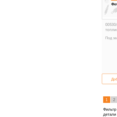
00530
топли
Под за
Доб
1
2
Фильтр
детали