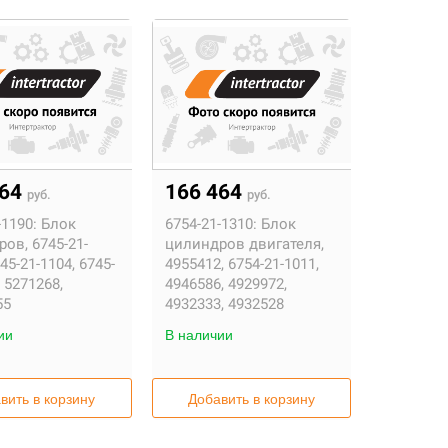
464
166 464
руб.
руб.
-1190:
Блок
6754-21-1310:
Блок
ов, 6745-21-
цилиндров двигателя,
45-21-1104, 6745-
4955412, 6754-21-1011,
, 5271268,
4946586, 4929972,
55
4932333, 4932528
ии
В наличии
вить в корзину
Добавить в корзину