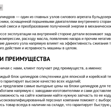
е
линдров — один из главных узлов силового агрегата бульдозеро
ники, оснащенной поршневыми двигателями внутреннего сгорани
ой смеси и преобразование полученной энергии в механическо
ссе эксплуатации на внутренней стороне детали возникают зад
компрессии, расходу масла, появлению нагара и прочим негати
ие данного узла напрямую влияет на эффективность сжигания т
го действия и исправность машины в целом.
И ПРЕИМУЩЕСТВА
ичая с нами, клиент получает ряд преимуществ, а именно:
аждый блок цилиндров спецтехники для японской и корейской т
то гарантирует высокое качество всех изделий;
ы предлагаем самые выгодные цены на блоки цилиндров для техни
аботаем напрямую с заводами-изготовителями и сами доставляе
озможность на сайте компании найти нужную запчасть по ее коду
ысококвалифицированный персонал компании поможет с выборо
есь товар всегда в наличии на складе, что гарантирует быструю 