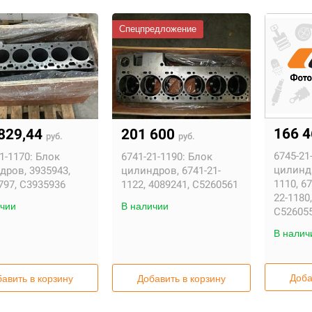
Спецпредложение
166 
829,44
201 600
руб.
руб.
6745-21
1-1170:
Блок
6741-21-1190:
Блок
цилиндр
дров, 3935943,
цилиндров, 6741-21-
1110, 67
797, С3935936
1122, 4089241, С5260561
22-1180
чии
В наличии
С52605
В налич
Доба
авить в корзину
Добавить в корзину