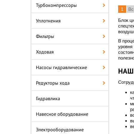
Турбокомпрессоры
1
Вс
Уплотнения
Блок ци
спецтех
воздушн
Фильтры
В проце
уровня 
Ходовая
состоян
полезно
Насосы гидравлические
НАШ
Сотрудн
Редукторы хода
к
Гидравлика
ч
м
р
Навесное оборудование
в
в
в
Электрооборудование