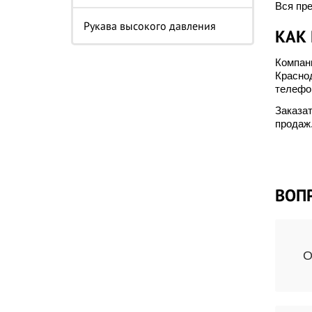
Вся пр
Рукава высокого давления
КАК 
Компани
Краснод
телефон
Заказа
продаж
ВОП
О