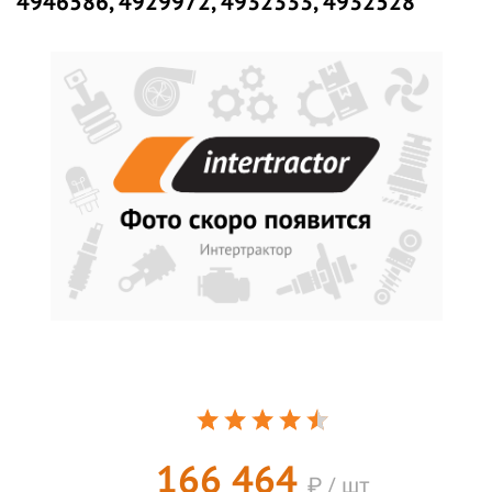
4946586, 4929972, 4932333, 4932528
166 464
₽ / шт