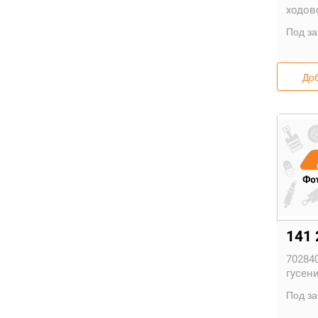
ходов
Под за
Доб
141 
702840
гусен
Под за