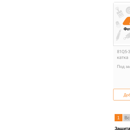
81Q5-3
катка
Под за
Доб
1
Вс
Защита