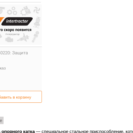
0220:
Защита
каз
авить в корзину
е
 опорного катка
— специальное стальное приспособление, кото