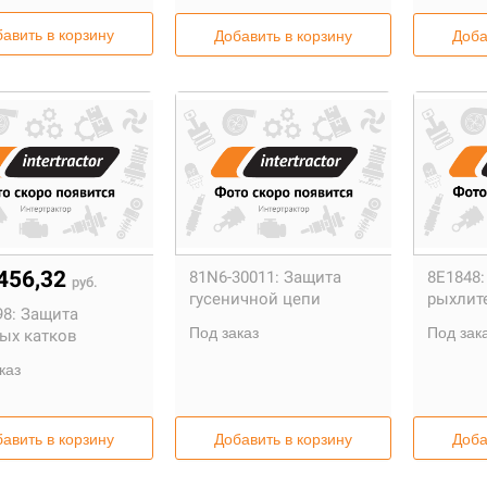
авить в корзину
Добавить в корзину
Доба
456,32
81N6-30011:
Защита
8E1848:
руб.
гусеничной цепи
рыхлит
8:
Защита
Под заказ
Под зак
ых катков
каз
авить в корзину
Добавить в корзину
Доба