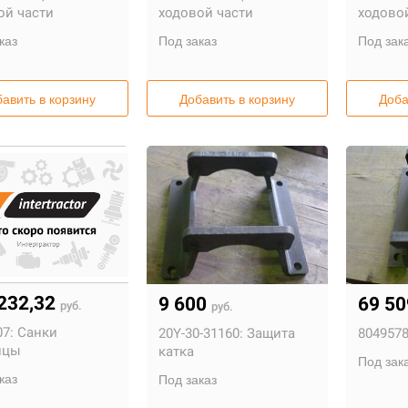
ой части
ходовой части
ходово
каз
Под заказ
Под зак
авить в корзину
Добавить в корзину
Доба
232,32
9 600
69 5
руб.
руб.
7:
Санки
20Y-30-31160:
Защита
8049578
ицы
катка
Под зак
каз
Под заказ