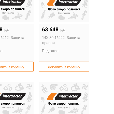
48
63 648
руб.
руб.
16212:
Защита
14X-30-16222:
Защита
правая
аз
Под заказ
вить в корзину
Добавить в корзину