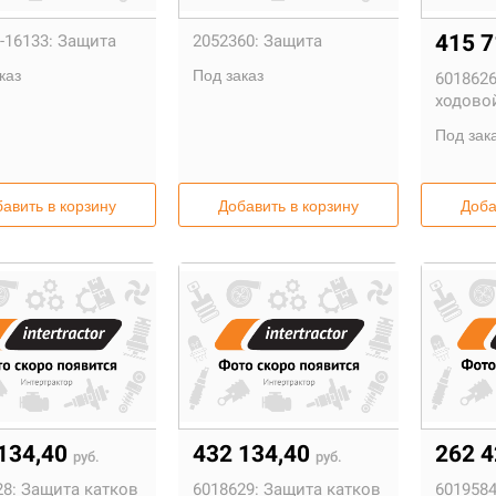
415 
-16133:
Защита
2052360:
Защита
каз
Под заказ
6018626
ходово
Под зак
авить в корзину
Добавить в корзину
Доба
134,40
432 134,40
262 
руб.
руб.
8:
Защита катков
6018629:
Защита катков
6019584