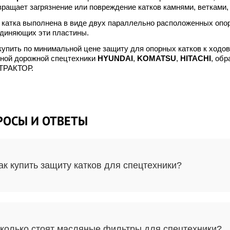
ращает загрязнение или повреждение катков камнями, ветками, 
 катка выполнена в виде двух параллельно расположенных опор
единяющих эти пластины.
упить по минимальной цене защиту для опорных катков к ходов
чной дорожной спецтехники
HYUNDAI
,
KOMATSU
,
HITACHI
, об
ТРАКТОР.
РОСЫ И ОТВЕТЫ
ак купить защиту катков для спецтехники?
колько стоят масляные фильтры для спецтехники?