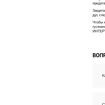
предотв
Защита
дуг, со
Чтобы к
гусени
ИНТЕР
ВОП
К
С