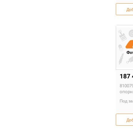
Доб
187 
810079
опорн
Под за
Доб