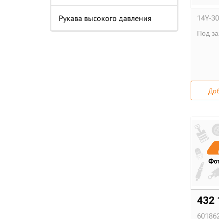
Рукава высокого давления
14Y-30
Под за
Доб
432 
601862