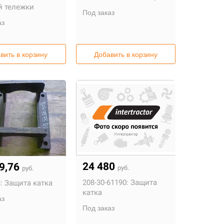
й тележки
Под заказ
аз
вить в корзину
Добавить в корзину
24 480
09,76
руб.
руб.
208-30-61190:
Защита
:
Защита катка
катка
аз
Под заказ