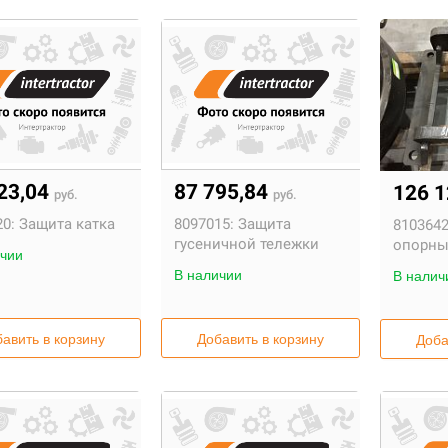
23,04
87 795,84
126 
руб.
руб.
0:
Защита катка
8097015:
Защита
8103642
гусеничной тележки
опорны
чии
В наличии
В налич
авить в корзину
Добавить в корзину
Доба