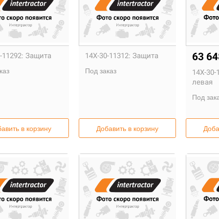
63 6
-11292:
Защита
14X-30-11312:
Защита
каз
Под заказ
14X-30-
левая
Под зак
авить в корзину
Добавить в корзину
Доба