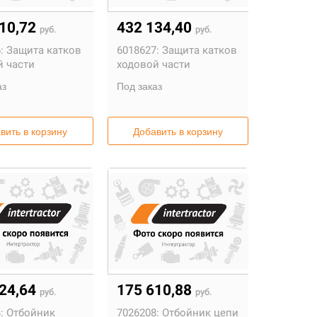
710,72
432 134,40
руб.
руб.
:
Защита катков
6018627:
Защита катков
й части
ходовой части
аз
Под заказ
вить в корзину
Добавить в корзину
424,64
175 610,88
руб.
руб.
:
Отбойник
7026208:
Отбойник цепи