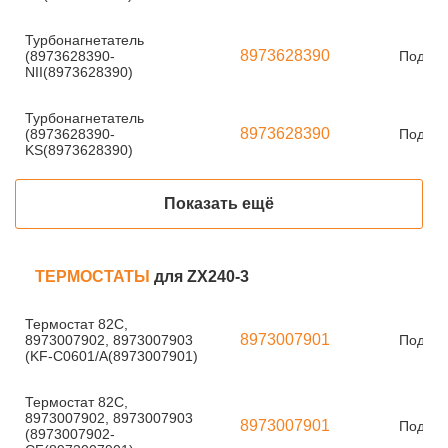
Турбонагнетатель
8973628390
(8973628390-
Под за
NII(8973628390)
Турбонагнетатель
8973628390
(8973628390-
Под за
KS(8973628390)
Показать ещё
ТЕРМОСТАТЫ
для ZX240-3
Термостат 82С,
8973007901
8973007902, 8973007903
Под за
(KF-C0601/A(8973007901)
Термостат 82С,
8973007902, 8973007903
8973007901
Под за
(8973007902-