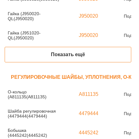
Гайка (J950020-
J950020
Под за
QL(J950020)
Гайка (J951020-
J950020
Под за
QL(J950020)
Показать ещё
РЕГУЛИРОВОЧНЫЕ ШАЙБЫ, УПЛОТНЕНИЯ, О-КО
О-кольцо
A811135
Под за
(A811135(A811135)
Шайба регулировочная
4479444
Под за
(4479444(4479444)
Бобышка
4445242
Под за
(4445242(4445242)