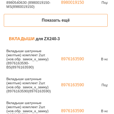
8980019150
8980540630 (8980019150-
Под за
MS(8980019150)
Показать ещё
ВКЛАДЫШИ
для ZX240-3
Вкладыши шатунные
(желтые) комплект 2шт.
8976163590
(нов.обр. замок_к_замку)
В нали
(8976163590-
BS(8976163590)
Вкладыши шатунные
(желтые) комплект 2шт.
8976163590
Под за
(нов.обр. замок_к_замку)
(8976163590(8976163590)
Вкладыши шатунные
(желтые) комплект 2шт.
8976163590
(нов.обр. замок_к_замку)
В нали