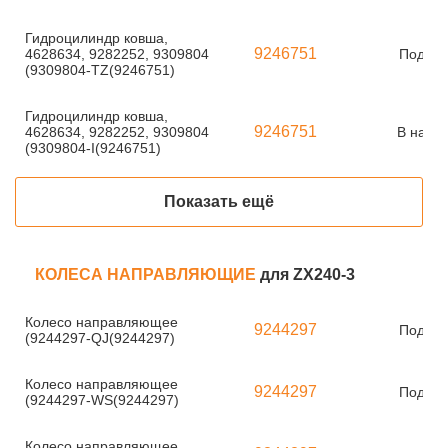
Гидроцилиндр ковша,
9246751
4628634, 9282252, 9309804
Под за
(9309804-TZ(9246751)
Гидроцилиндр ковша,
9246751
4628634, 9282252, 9309804
В нали
(9309804-I(9246751)
Показать ещё
КОЛЕСА НАПРАВЛЯЮЩИЕ
для ZX240-3
Колесо направляющее
9244297
Под за
(9244297-QJ(9244297)
Колесо направляющее
9244297
Под за
(9244297-WS(9244297)
Колесо направляющее