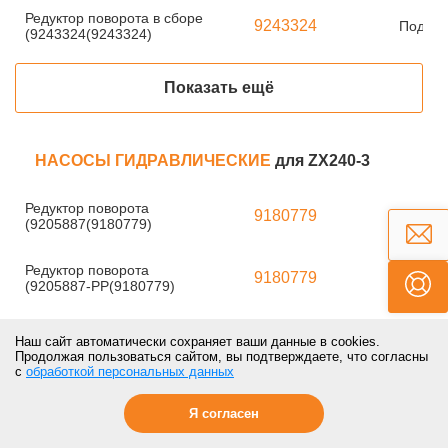
Редуктор поворота в сборе
9243324
Под за
(9243324(9243324)
Показать ещё
НАСОСЫ ГИДРАВЛИЧЕСКИЕ
для ZX240-3
Редуктор поворота
9180779
Под за
(9205887(9180779)
Редуктор поворота
9180779
Под за
(9205887-PP(9180779)
Редуктор поворота
9180779
Под за
Наш сайт автоматически сохраняет ваши данные в cookies.
(9205887-IT(9180779)
Продолжая пользоваться сайтом, вы подтверждаете, что согласны
с
обработкой персональных данных
Навесное оборудование
для ZX240-3
Я согласен
Рычаг трапеции левый