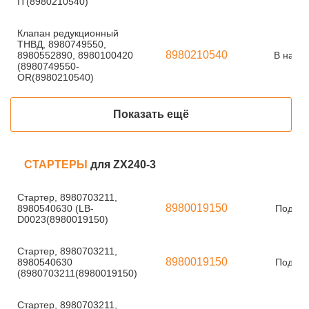
IT(8980210540)
Клапан редукционный
ТНВД, 8980749550,
8980210540
8980552890, 8980100420
В нали
(8980749550-
OR(8980210540)
Показать ещё
СТАРТЕРЫ
для ZX240-3
Стартер, 8980703211,
8980019150
8980540630 (LB-
Под за
D0023(8980019150)
Стартер, 8980703211,
8980019150
8980540630
Под за
(8980703211(8980019150)
Стартер, 8980703211,