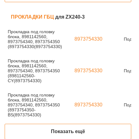
ПРОКЛАДКИ ГБЦ
для ZX240-3
Прокладка под головку
блока, 8981142560,
8973754330
Под за
8973754340, 8973754350
(8973754330(8973754330)
Прокладка под головку
блока, 8981142560,
8973754330
8973754340, 8973754350
Под за
(8981142560-
CY(8973754330)
Прокладка под головку
блока, 8981142560,
8973754330
8973754340, 8973754350
Под за
(8973754350-
BS(8973754330)
Показать ещё