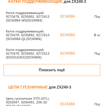
КАТКИ ПОДДЕРЖИВАЮЩИЕ
для ZX240-3
Каток поддерживающий,
9234984
9270478, 9235892, 9272413
Под за
(9234984-WS(9234984)
Каток поддерживающий,
9234984
9270478, 9235892, 9272413
В нали
(9234984-QL(9234984)
Каток поддерживающий,
9234984
9270478, 9235892, 9272413
Под за
(E02GUU022(9234984)
Показать ещё
ЦЕПИ ГУСЕНИЧНЫЕ
для ZX240-3
Цепь гусеничная STD (47L),
9202847, 9250491, 206-32-
9143466
Под за