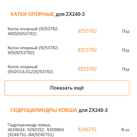
КАТКИ ОПОРНЫЕ
для ZX240-3
Каток опорный (9253782-
9253782
Под за
ARD(9253782)
Каток опорный (9253782-
9253782
Под за
WS(9253782)
Каток опорный
9253782
Под за
(E02GUL012(9253782)
Показать ещё
ГИДРОЦИЛИНДРЫ КОВША
для ZX240-3
Гидроцилиндр ковша,
9246751
4628634, 9282252, 9309804
В нали
(9246751-JM(9246751)