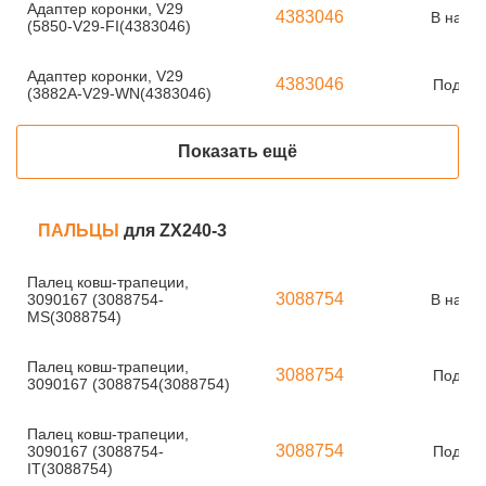
Адаптер коронки, V29
4383046
В нали
(5850-V29-FI(4383046)
Адаптер коронки, V29
4383046
Под за
(3882A-V29-WN(4383046)
Показать ещё
ПАЛЬЦЫ
для ZX240-3
Палец ковш-трапеции,
3088754
3090167 (3088754-
В нали
MS(3088754)
Палец ковш-трапеции,
3088754
Под за
3090167 (3088754(3088754)
Палец ковш-трапеции,
3088754
3090167 (3088754-
Под за
IT(3088754)