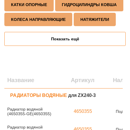
КАТКИ ОПОРНЫЕ
ГИДРОЦИЛИНДРЫ КОВША
КОЛЕСА НАПРАВЛЯЮЩИЕ
НАТЯЖИТЕЛИ
Показать ещё
Название
Артикул
Нали
РАДИАТОРЫ ВОДЯНЫЕ
для ZX240-3
Радиатор водяной
4650355
Под за
(4650355-GE(4650355)
Радиатор водяной
4650355
Под за