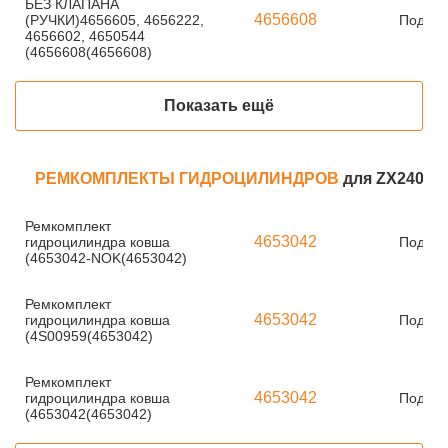
БЕЗ КЛАПАНА
4656608
(РУЧКИ)4656605, 4656222,
Под за
4656602, 4650544
(4656608(4656608)
Показать ещё
РЕМКОМПЛЕКТЫ ГИДРОЦИЛИНДРОВ
для ZX240-3
Ремкомплект
4653042
гидроцилиндра ковша
Под за
(4653042-NOK(4653042)
Ремкомплект
4653042
гидроцилиндра ковша
Под за
(4S00959(4653042)
Ремкомплект
4653042
гидроцилиндра ковша
Под за
(4653042(4653042)