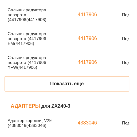
Сальник редуктора
4417906
поворота
Под за
(4417906(4417906)
Сальник редуктора
4417906
поворота (4417906-
Под за
EM(4417906)
Сальник редуктора
4417906
поворота (4417906-
Под за
YFW(4417906)
Показать ещё
АДАПТЕРЫ
для ZX240-3
Адаптер коронки, V29
4383046
Под за
(4383046(4383046)