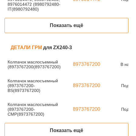
8976014472 (8980792480-
IT(8980792480)
Показать ещё
ДЕТАЛИ ГРМ
для ZX240-3
Колпачок маслосъемный
8973767200
В нали
(8973767200(8973767200)
Колпачок маслосъемный
8973767200
(8973767200-
Под за
BS(8973767200)
Колпачок маслосъемный
8973767200
(8973767200-
Под за
CMP(8973767200)
Показать ещё