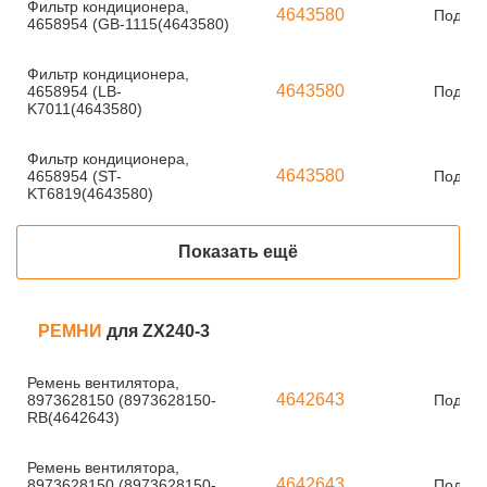
Фильтр кондиционера,
4643580
Под за
4658954 (GB-1115(4643580)
Фильтр кондиционера,
4643580
4658954 (LB-
Под за
K7011(4643580)
Фильтр кондиционера,
4643580
4658954 (ST-
Под за
KT6819(4643580)
Показать ещё
РЕМНИ
для ZX240-3
Ремень вентилятора,
4642643
8973628150 (8973628150-
Под за
RB(4642643)
Ремень вентилятора,
4642643
8973628150 (8973628150-
Под за