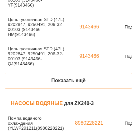
00103 (9143466-
YF(9143466)
Цепь гусеничная STD (47L),
9202847, 9250491, 206-32-
9143466
Под за
00103 (9143466-
HM(9143466)
Цепь гусеничная STD (47L),
9202847, 9250491, 206-32-
9143466
Под за
00103 (9143466-
QJ(9143466)
Показать ещё
НАСОСЫ ВОДЯНЫЕ
для ZX240-3
Помпа водяного
8980228221
охлаждения
Под за
(YLWP291211(8980228221)