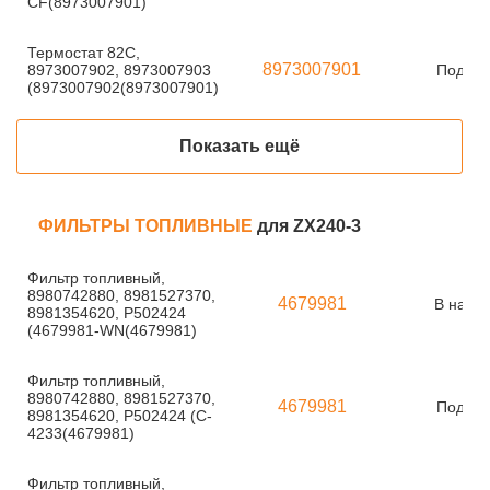
CF(8973007901)
Термостат 82С,
8973007901
8973007902, 8973007903
Под за
(8973007902(8973007901)
Показать ещё
ФИЛЬТРЫ ТОПЛИВНЫЕ
для ZX240-3
Фильтр топливный,
8980742880, 8981527370,
4679981
В нали
8981354620, P502424
(4679981-WN(4679981)
Фильтр топливный,
8980742880, 8981527370,
4679981
Под за
8981354620, P502424 (C-
4233(4679981)
Фильтр топливный,