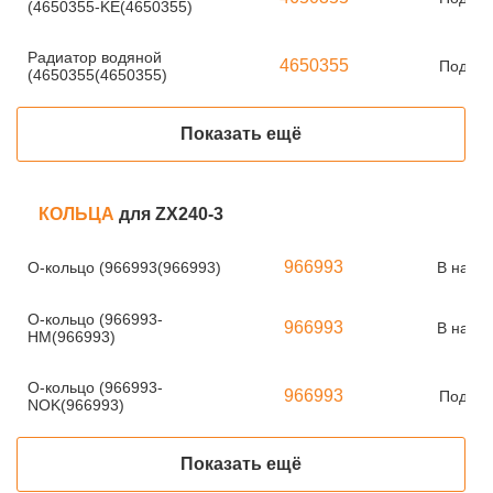
(4650355-KE(4650355)
Радиатор водяной
4650355
Под за
(4650355(4650355)
Показать ещё
КОЛЬЦА
для ZX240-3
966993
О-кольцо (966993(966993)
В нали
О-кольцо (966993-
966993
В нали
HM(966993)
О-кольцо (966993-
966993
Под за
NOK(966993)
Показать ещё