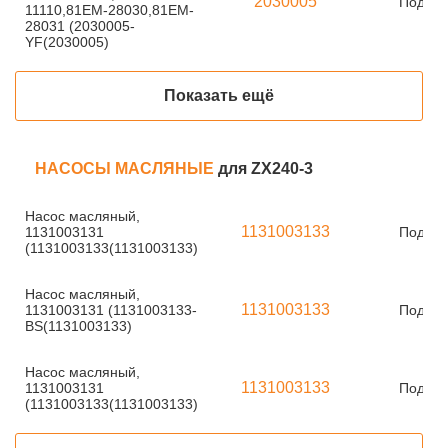
2030005
Под за
11110,81EM-28030,81EM-
28031 (2030005-
YF(2030005)
Показать ещё
НАСОСЫ МАСЛЯНЫЕ
для ZX240-3
Насос масляный,
1131003133
1131003131
Под за
(1131003133(1131003133)
Насос масляный,
1131003133
1131003131 (1131003133-
Под за
BS(1131003133)
Насос масляный,
1131003133
1131003131
Под за
(1131003133(1131003133)