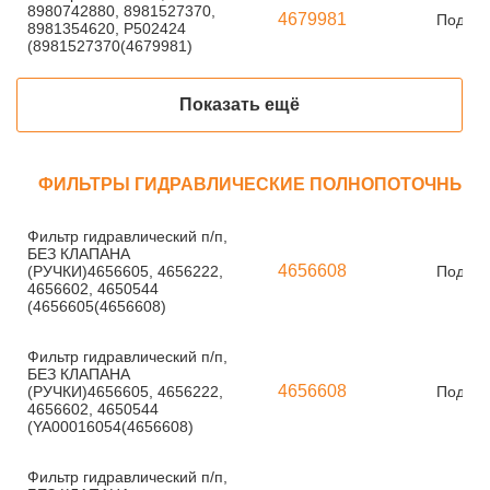
8980742880, 8981527370,
4679981
Под за
8981354620, P502424
(8981527370(4679981)
Показать ещё
ФИЛЬТРЫ ГИДРАВЛИЧЕСКИЕ ПОЛНОПОТОЧНЫЕ
Фильтр гидравлический п/п,
БЕЗ КЛАПАНА
4656608
(РУЧКИ)4656605, 4656222,
Под за
4656602, 4650544
(4656605(4656608)
Фильтр гидравлический п/п,
БЕЗ КЛАПАНА
4656608
(РУЧКИ)4656605, 4656222,
Под за
4656602, 4650544
(YA00016054(4656608)
Фильтр гидравлический п/п,