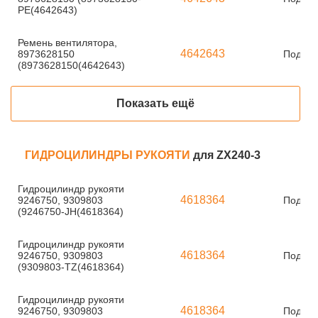
PE(4642643)
Ремень вентилятора,
4642643
8973628150
Под за
(8973628150(4642643)
Показать ещё
ГИДРОЦИЛИНДРЫ РУКОЯТИ
для ZX240-3
Гидроцилиндр рукояти
4618364
9246750, 9309803
Под за
(9246750-JH(4618364)
Гидроцилиндр рукояти
4618364
9246750, 9309803
Под за
(9309803-TZ(4618364)
Гидроцилиндр рукояти
4618364
9246750, 9309803
Под за