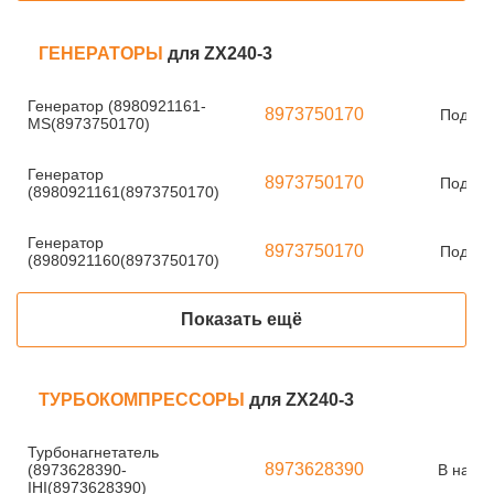
ГЕНЕРАТОРЫ
для ZX240-3
Генератор (8980921161-
8973750170
Под за
MS(8973750170)
Генератор
8973750170
Под за
(8980921161(8973750170)
Генератор
8973750170
Под за
(8980921160(8973750170)
Показать ещё
ТУРБОКОМПРЕССОРЫ
для ZX240-3
Турбонагнетатель
8973628390
(8973628390-
В нали
IHI(8973628390)