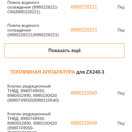
Помпа водяного
8980228221
охлаждения (8980228221-
Под за
CM(8980228221)
Помпа водяного
8980228221
охлаждения
Под за
(8980228221(8980228221)
Показать ещё
ТОПЛИВНАЯ АППАРАТУРА
для ZX240-3
Клапан редукционный
ТНВД, 8980749550,
8980210540
Под за
8980552890, 8980100420
(8980749550(8980210540)
Клапан редукционный
ТНВД, 8980749550,
8980210540
8980552890, 8980100420
Под за
(8980749550-