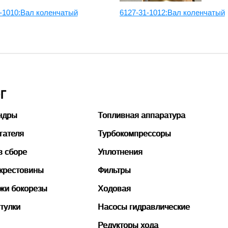
-1010:Вал коленчатый
6127-31-1012:Вал коленчатый
Г
ндры
Топливная аппаратура
гателя
Турбокомпрессоры
в сборе
Уплотнения
 крестовины
Фильтры
ожи бокорезы
Ходовая
тулки
Насосы гидравлические
Редукторы хода