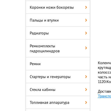
Коронки ножи бокорезы
Пальцы и втулки
Радиаторы
Ремкомплекты
гидроцилиндров
Коленч
Ремни
крутящи
колосса
Стартеры и генераторы
часть н
1120:Ко
Стекла кабины
Доставк
Трансп
Топливная аппаратура