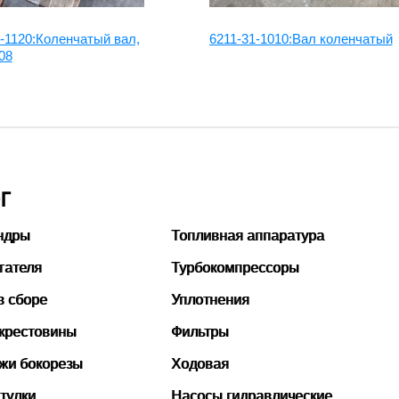
-1120:Коленчатый вал,
6211-31-1010:Вал коленчатый
08
Г
ндры
Топливная аппаратура
гателя
Турбокомпрессоры
в сборе
Уплотнения
 крестовины
Фильтры
ожи бокорезы
Ходовая
тулки
Насосы гидравлические