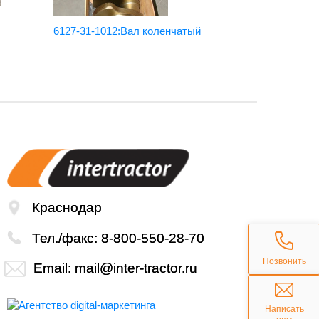
6127-31-1012:Вал коленчатый
6127-31-129
Краснодар
Тел./факс:
8-800-550-28-70
Позвонить
Email:
mail@inter-tractor.ru
Написать