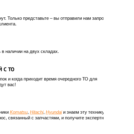
ут. Только представьте – вы отправили нам запрос, а
клиента.
 в наличии на двух складах.
 С ТО
ок и когда приходит время очередного ТО для
ут вас!
хники
Komatsu
,
Hitachi
,
Hyundai
и знаем эту технику до
ос, связанный с запчастями, и получите экспертный