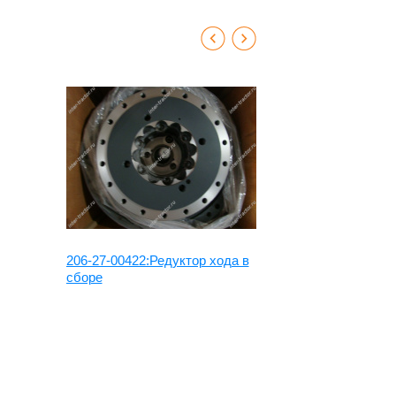
206-27-00422:Редуктор хода в
22U-27-212
сборе
chi