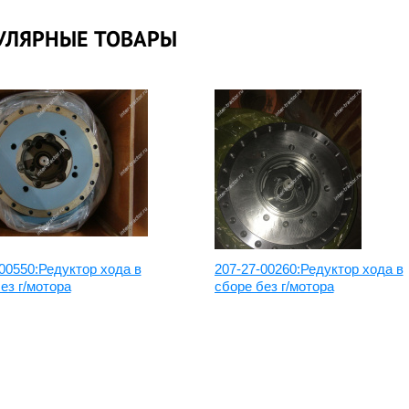
УЛЯРНЫЕ ТОВАРЫ
00550:Редуктор хода в
207-27-00260:Редуктор хода в
ез г/мотора
сборе без г/мотора
дуктор хода
Редуктор хода Hita
omatsu
30.09.2020
.04.2020
Читать подробнее