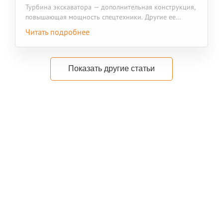
Турбина экскаватора — дополнительная конструкция,
повышающая мощность спецтехники. Другие ее
названия — турбонагнетатель или турбированный
Читать подробнее
компрессор. Устройство устанавливают на
большинство видов автомобильной спецтехники:
тягачи, бульдозеры, грузовики, автокраны,
погрузчики, грейдеры и другие машины для
Показать другие статьи
строительных, дорожных, карьерных и
промышленных работ.