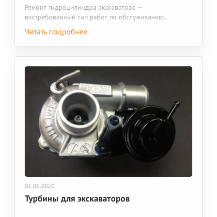
Ремонт гидроцилиндра экскаватора —
востребованный тип работ по обслуживанию
спецтехники. В процессе эксплуатации тяжелых машин
Читать подробнее
на гидроцилиндры приходится значительная
нагрузка. В таких условиях неизбежны поломки, износ
отдельных деталей. Если вовремя устранить
неисправность, не возникнет простоев и срыва сроков
работ.
01.06.2020
Турбины для экскаваторов