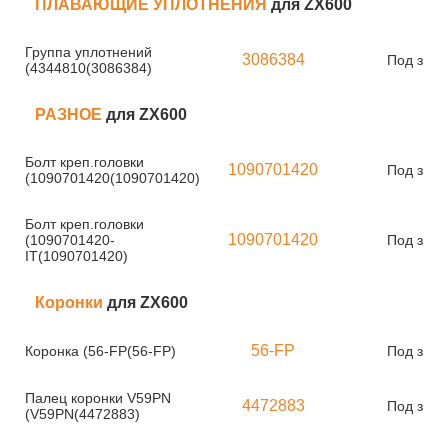
ПЛАВАЮЩИЕ УПЛОТНЕНИЯ
для ZX600
Группа уплотнений
3086384
Под зака
(4344810(3086384)
РАЗНОЕ
для ZX600
Болт креп.головки
1090701420
Под зака
(1090701420(1090701420)
Болт креп.головки
1090701420
(1090701420-
Под зака
IT(1090701420)
Коронки
для ZX600
56-FP
Коронка (56-FP(56-FP)
Под зака
Палец коронки V59PN
4472883
Под зака
(V59PN(4472883)