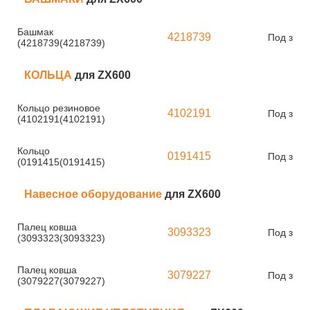
Башмак
4218739
Под зака
(4218739(4218739)
КОЛЬЦА
для ZX600
Кольцо резиновое
4102191
Под зака
(4102191(4102191)
Кольцо
0191415
Под зака
(0191415(0191415)
Навесное оборудование
для ZX600
Палец ковша
3093323
Под зака
(3093323(3093323)
Палец ковша
3079227
Под зака
(3079227(3079227)