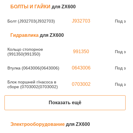
БОЛТЫ И ГАЙКИ
для ZX600
J932703
Болт (J932703(J932703)
Под зака
Гидравлика
для ZX600
Кольцо стопорное
991350
Под зака
(991350(991350)
0643006
Втулка (0643006(0643006)
Под зака
Блок поршней г/насоса в
0703002
Под зака
сборе (0703002(0703002)
Показать ещё
Электрооборудование
для ZX600