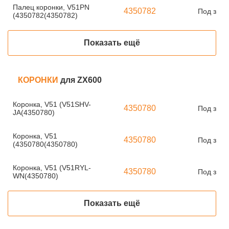
Палец коронки, V51PN
4350782
Под зака
(4350782(4350782)
Показать ещё
КОРОНКИ
для ZX600
Коронка, V51 (V51SHV-
4350780
Под зака
JA(4350780)
Коронка, V51
4350780
Под зака
(4350780(4350780)
Коронка, V51 (V51RYL-
4350780
Под зака
WN(4350780)
Показать ещё