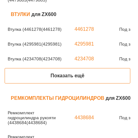
(4479885(4479885)
ВТУЛКИ
для ZX600
4461278
Втулка (4461278(4461278)
Под зака
4295981
Втулка (4295981(4295981)
Под зака
4234708
Втулка (4234708(4234708)
Под зака
Показать ещё
РЕМКОМПЛЕКТЫ ГИДРОЦИЛИНДРОВ
для ZX600
Ремкомплект
4438684
гидроцилиндра рукояти
Под зака
(4438684(4438684)
Ремкомплект