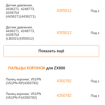
Датчик давления,
4436271, 4248773,
4355012
Под зака
4339754
(4436271(4436271)
Датчик давления,
4436271, 4248773,
4355012
Под зака
4339754
(LB2021(4355012)
Показать ещё
ПАЛЬЦЫ КОРОНОК
для ZX600
Палец коронки, V51PN
4350782
Под зака
(V51PN-RP(4350782)
Палец коронки, V51PN
4350782
Под зака
(V51PN-FI(4350782)