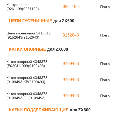
Контроллер
9261199
Под зака
(9261199(9261199)
ЦЕПИ ГУСЕНИЧНЫЕ
для ZX600
Цепь гусеничная STD 51L
9152643
Под зака
(9152643(9152643)
КАТКИ ОПОРНЫЕ
для ZX600
Каток опорный 4348373
9109493
Под зака
(E02GUL009(9109493)
Каток опорный 4348373
9109493
Под зака
(9109493-KB(9109493)
Каток опорный 4348373
9109493
Под зака
(9109493-QL(9109493)
КАТКИ ПОДДЕРЖИВАЮЩИЕ
для ZX600