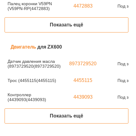
Палец коронки V59PN
4472883
Под зака
(V59PN-RP(4472883)
Показать ещё
Двигатель
для ZX600
Датчик давления масла
8973729520
Под зака
(8973729520(8973729520)
4455115
Трос (4455115(4455115)
Под зака
Контроллер
4439093
Под зака
(4439093(4439093)
Показать ещё