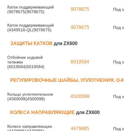
Каток поддерживающий
9078675
Под зака
(9078675(9078675)
Каток поддерживающий
9078675
Под зака
(4349518-QL(9078675)
ЗАЩИТЫ КАТКОВ
для ZX600
Отбойник ходовой
6019584
тележки
Под зака
(6019584(6019584)
РЕГУЛИРОВОЧНЫЕ ШАЙБЫ, УПЛОТНЕНИЯ, О-КО
Кольцо уплотнительное
4S00098
Под зака
(4S00098(4S00098)
КОЛЕСА НАПРАВЛЯЮЩИЕ
для ZX600
Колесо направляющее
4479885
Под зака