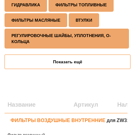
ГИДРАВЛИКА
ФИЛЬТРЫ ТОПЛИВНЫЕ
ФИЛЬТРЫ МАСЛЯНЫЕ
ВТУЛКИ
РЕГУЛИРОВОЧНЫЕ ШАЙБЫ, УПЛОТНЕНИЯ, О-
КОЛЬЦА
Показать ещё
Название
Артикул
Нали
ФИЛЬТРЫ ВОЗДУШНЫЕ ВНУТРЕННИЕ
для ZW310
Фильтр воздушный