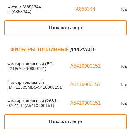
Фитинг (A853344-
A853344
Под за
IT(A853344)
Показать ещё
ФИЛЬТРЫ ТОПЛИВНЫЕ
для ZW310
Фильтр топливный (EC-
A5410900151
Под за
4219(A5410900151)
Фильтр топливный
A5410900151
Под за
(MFE1339MB(A5410900151)
Фильтр топливный (263J1-
A5410900151
Под за
07011-IT(A5410900151)
Показать ещё