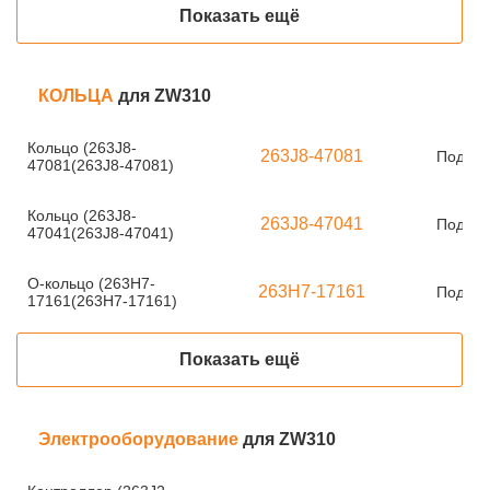
Показать ещё
КОЛЬЦА
для ZW310
Кольцо (263J8-
263J8-47081
Под за
47081(263J8-47081)
Кольцо (263J8-
263J8-47041
Под за
47041(263J8-47041)
О-кольцо (263H7-
263H7-17161
Под за
17161(263H7-17161)
Показать ещё
Электрооборудование
для ZW310