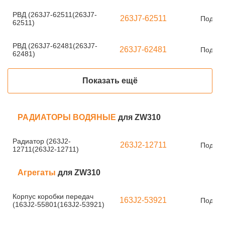
РВД (263J7-62511(263J7-
263J7-62511
Под за
62511)
РВД (263J7-62481(263J7-
263J7-62481
Под за
62481)
Показать ещё
РАДИАТОРЫ ВОДЯНЫЕ
для ZW310
Радиатор (263J2-
263J2-12711
Под за
12711(263J2-12711)
Агрегаты
для ZW310
Корпус коробки передач
163J2-53921
Под за
(163J2-55801(163J2-53921)