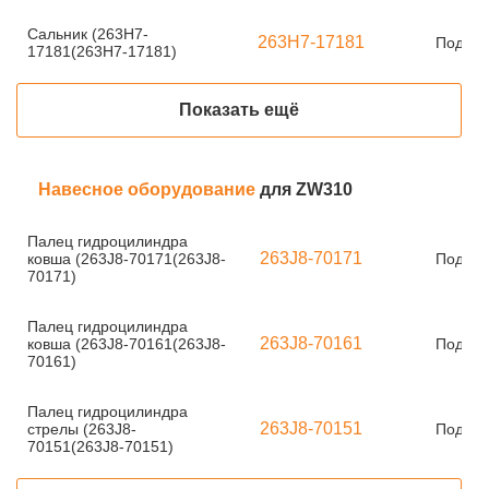
Сальник (263H7-
263H7-17181
Под за
17181(263H7-17181)
Показать ещё
Навесное оборудование
для ZW310
Палец гидроцилиндра
263J8-70171
ковша (263J8-70171(263J8-
Под за
70171)
Палец гидроцилиндра
263J8-70161
ковша (263J8-70161(263J8-
Под за
70161)
Палец гидроцилиндра
263J8-70151
стрелы (263J8-
Под за
70151(263J8-70151)