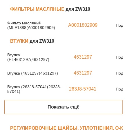
ФИЛЬТРЫ МАСЛЯНЫЕ
для ZW310
Фильтр масляный
A0001802909
Под за
(MLE1388(A0001802909)
ВТУЛКИ
для ZW310
Втулка
4631297
Под за
(HL4631297(4631297)
4631297
Втулка (4631297(4631297)
Под за
Втулка (263J8-57041(263J8-
263J8-57041
Под за
57041)
Показать ещё
РЕГУЛИРОВОЧНЫЕ ШАЙБЫ, УПЛОТНЕНИЯ, О-КО