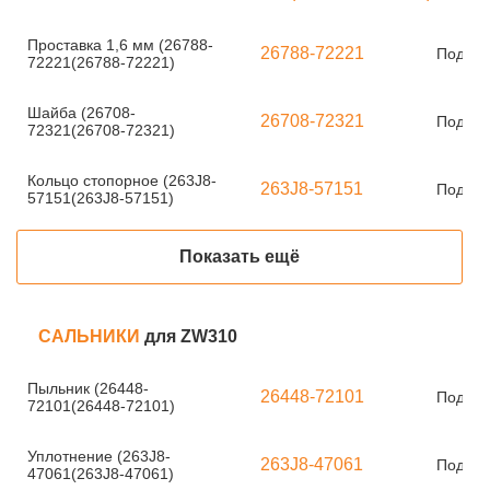
Проставка 1,6 мм (26788-
26788-72221
Под за
72221(26788-72221)
Шайба (26708-
26708-72321
Под за
72321(26708-72321)
Кольцо стопорное (263J8-
263J8-57151
Под за
57151(263J8-57151)
Показать ещё
САЛЬНИКИ
для ZW310
Пыльник (26448-
26448-72101
Под за
72101(26448-72101)
Уплотнение (263J8-
263J8-47061
Под за
47061(263J8-47061)