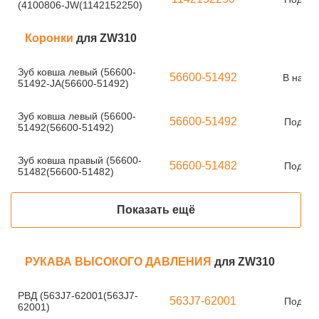
(4100806-JW(1142152250)
Коронки
для ZW310
Зуб ковша левый (56600-
56600-51492
В нали
51492-JA(56600-51492)
Зуб ковша левый (56600-
56600-51492
Под за
51492(56600-51492)
Зуб ковша правый (56600-
56600-51482
Под за
51482(56600-51482)
Показать ещё
РУКАВА ВЫСОКОГО ДАВЛЕНИЯ
для ZW310
РВД (563J7-62001(563J7-
563J7-62001
Под за
62001)