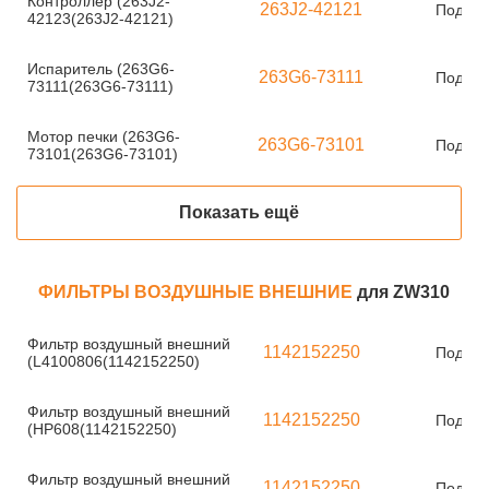
Контроллер (263J2-
263J2-42121
Под за
42123(263J2-42121)
Испаритель (263G6-
263G6-73111
Под за
73111(263G6-73111)
Мотор печки (263G6-
263G6-73101
Под за
73101(263G6-73101)
Показать ещё
ФИЛЬТРЫ ВОЗДУШНЫЕ ВНЕШНИЕ
для ZW310
Фильтр воздушный внешний
1142152250
Под за
(L4100806(1142152250)
Фильтр воздушный внешний
1142152250
Под за
(HP608(1142152250)
Фильтр воздушный внешний
1142152250
Под за