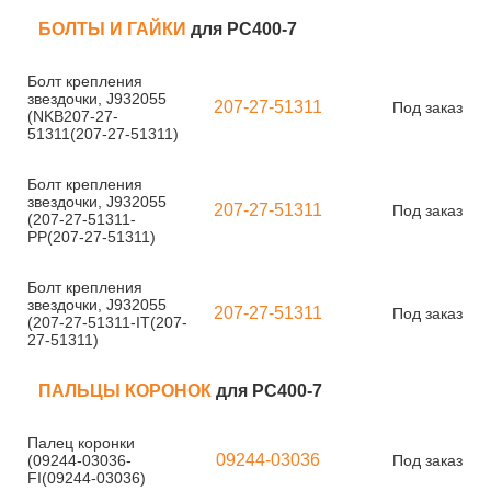
БОЛТЫ И ГАЙКИ
для PC400-7
Болт крепления
звездочки, J932055
207-27-51311
Под заказ
(NKB207-27-
51311(207-27-51311)
Болт крепления
звездочки, J932055
207-27-51311
Под заказ
(207-27-51311-
PP(207-27-51311)
Болт крепления
звездочки, J932055
207-27-51311
Под заказ
(207-27-51311-IT(207-
27-51311)
ПАЛЬЦЫ КОРОНОК
для PC400-7
Палец коронки
09244-03036
(09244-03036-
Под заказ
FI(09244-03036)