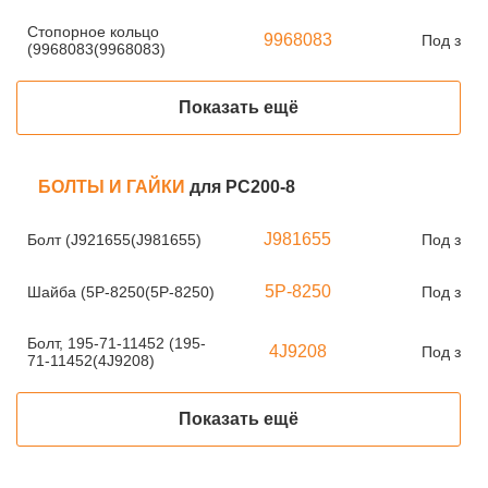
Стопорное кольцо
9968083
Под зака
(9968083(9968083)
Показать ещё
БОЛТЫ И ГАЙКИ
для PC200-8
J981655
Болт (J921655(J981655)
Под зака
5P-8250
Шайба (5P-8250(5P-8250)
Под зака
Болт, 195-71-11452 (195-
4J9208
Под зака
71-11452(4J9208)
Показать ещё