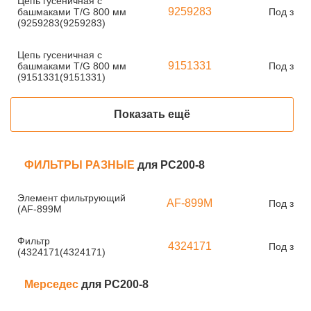
Цепь гусеничная с
9259283
башмаками T/G 800 мм
Под зака
(9259283(9259283)
Цепь гусеничная с
9151331
башмаками T/G 800 мм
Под зака
(9151331(9151331)
Показать ещё
ФИЛЬТРЫ РАЗНЫЕ
для PC200-8
Элемент фильтрующий
AF-899M
Под зака
(AF-899M
Фильтр
4324171
Под зака
(4324171(4324171)
Мерседес
для PC200-8