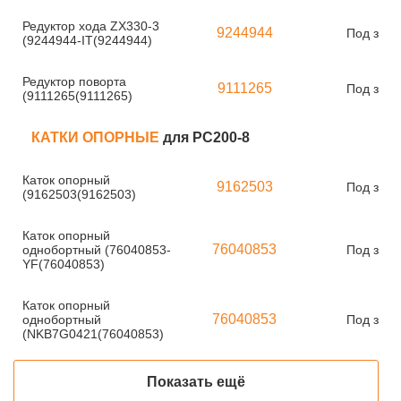
Редуктор хода ZX330-3
9244944
Под зака
(9244944-IT(9244944)
Редуктор поворта
9111265
Под зака
(9111265(9111265)
КАТКИ ОПОРНЫЕ
для PC200-8
Каток опорный
9162503
Под зака
(9162503(9162503)
Каток опорный
76040853
однобортный (76040853-
Под зака
YF(76040853)
Каток опорный
76040853
однобортный
Под зака
(NKB7G0421(76040853)
Показать ещё