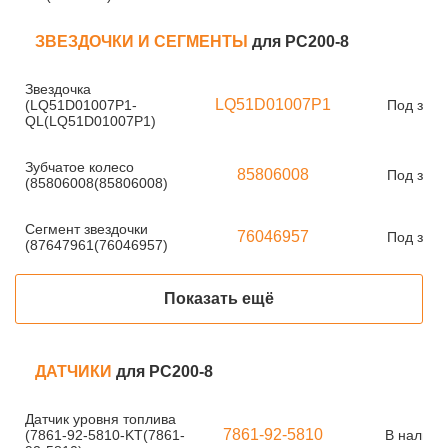
ЗВЕЗДОЧКИ И СЕГМЕНТЫ
для PC200-8
Звездочка
LQ51D01007P1
(LQ51D01007P1-
Под зака
QL(LQ51D01007P1)
Зубчатое колесо
85806008
Под зака
(85806008(85806008)
Сегмент звездочки
76046957
Под зака
(87647961(76046957)
Показать ещё
ДАТЧИКИ
для PC200-8
Датчик уровня топлива
7861-92-5810
(7861-92-5810-KT(7861-
В наличи