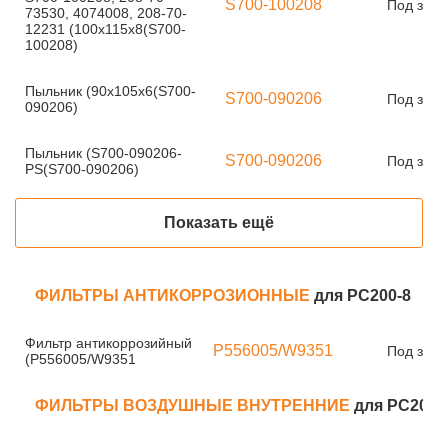
S700-100208
Под зака
73530, 4074008, 208-70-
12231 (100x115x8(S700-
100208)
Пыльник (90x105x6(S700-
S700-090206
Под зака
090206)
Пыльник (S700-090206-
S700-090206
Под зака
PS(S700-090206)
Показать ещё
ФИЛЬТРЫ АНТИКОРРОЗИОННЫЕ
для PC200-8
Фильтр антикоррозийный
P556005/W9351
Под зака
(P556005/W9351
ФИЛЬТРЫ ВОЗДУШНЫЕ ВНУТРЕННИЕ
для PC200-