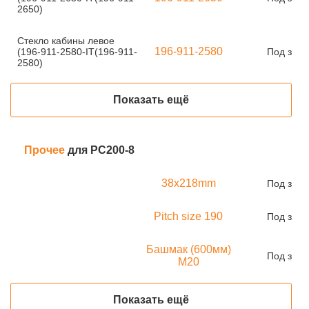
2650)
Стекло кабины левое
196-911-2580
(196-911-2580-IT(196-911-
Под зака
2580)
Показать ещё
Прочее
для PC200-8
38x218mm
Под зака
Pitch size 190
Под зака
Башмак (600мм)
Под зака
M20
Показать ещё