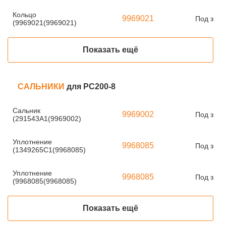
Кольцо
9969021
Под зака
(9969021(9969021)
Показать ещё
САЛЬНИКИ
для PC200-8
Сальник
9969002
Под зака
(291543A1(9969002)
Уплотнение
9968085
Под зака
(1349265C1(9968085)
Уплотнение
9968085
Под зака
(9968085(9968085)
Показать ещё