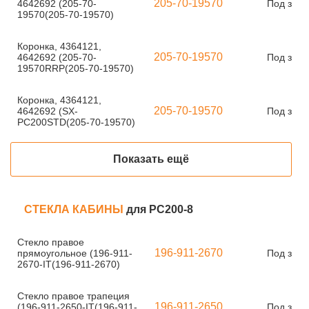
205-70-19570
4642692 (205-70-
Под зака
19570(205-70-19570)
Коронка, 4364121,
205-70-19570
4642692 (205-70-
Под зака
19570RRP(205-70-19570)
Коронка, 4364121,
205-70-19570
4642692 (SX-
Под зака
PC200STD(205-70-19570)
Показать ещё
СТЕКЛА КАБИНЫ
для PC200-8
Стекло правое
196-911-2670
прямоугольное (196-911-
Под зака
2670-IT(196-911-2670)
Стекло правое трапеция
196-911-2650
(196-911-2650-IT(196-911-
Под зака