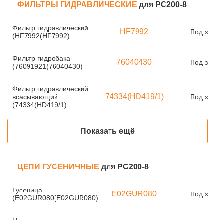
ФИЛЬТРЫ ГИДРАВЛИЧЕСКИЕ
для PC200-8
Фильтр гидравлический
HF7992
Под зака
(HF7992(HF7992)
Фильтр гидробака
76040430
Под зака
(76091921(76040430)
Фильтр гидравлический
74334(HD419/1)
всасывающий
Под зака
(74334(HD419/1)
Показать ещё
ЦЕПИ ГУСЕНИЧНЫЕ
для PC200-8
Гусеница
E02GUR080
Под зака
(E02GUR080(E02GUR080)