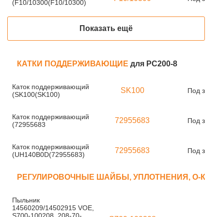
(F10/10300(F10/10300)
Показать ещё
КАТКИ ПОДДЕРЖИВАЮЩИЕ
для PC200-8
Каток поддерживающий
SK100
Под зака
(SK100(SK100)
Каток поддерживающий
72955683
Под зака
(72955683
Каток поддерживающий
72955683
Под зака
(UH140B0D(72955683)
РЕГУЛИРОВОЧНЫЕ ШАЙБЫ, УПЛОТНЕНИЯ, О-КО
Пыльник
14560209/14502915 VOE,
S700-100208, 208-70-