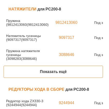
НАТЯЖИТЕЛИ
для PC200-8
Пружина
9812413060
Под зака
(9812413060(9812413060)
Натяжитель гусеницы
9097317
Под зака
(9097317(9097317)
Пружина натяжителя
3088646
гусеницы
Под зака
(3098283(3088646)
Показать ещё
РЕДУКТОРЫ ХОДА В СБОРЕ
для PC200-8
Редуктор хода ZX330-3
9244944
Под зака
(9244944(9244944)