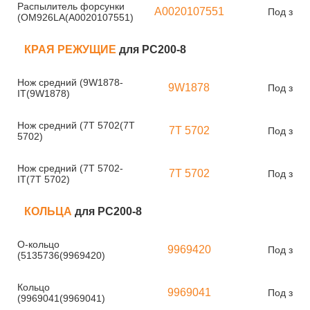
Распылитель форсунки
A0020107551
Под зака
(OM926LA(A0020107551)
КРАЯ РЕЖУЩИЕ
для PC200-8
Нож средний (9W1878-
9W1878
Под зака
IT(9W1878)
Нож средний (7T 5702(7T
7T 5702
Под зака
5702)
Нож средний (7T 5702-
7T 5702
Под зака
IT(7T 5702)
КОЛЬЦА
для PC200-8
О-кольцо
9969420
Под зака
(5135736(9969420)
Кольцо
9969041
Под зака
(9969041(9969041)