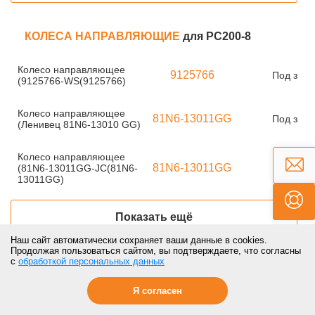
КОЛЕСА НАПРАВЛЯЮЩИЕ
для PC200-8
Колесо направляющее
9125766
Под зака
(9125766-WS(9125766)
Колесо направляющее
81N6-13011GG
Под зака
(Ленивец 81N6-13010 GG)
Колесо направляющее
81N6-13011GG
(81N6-13011GG-JC(81N6-
Под зака
13011GG)
Показать ещё
Наш сайт автоматически сохраняет ваши данные в cookies.
Продолжая пользоваться сайтом, вы подтверждаете, что согласны
с
обработкой персональных данных
РАЗНОЕ
для PC200-8
Я согласен
Гайка
9098403160
Под зака
(9098403160(9098403160)