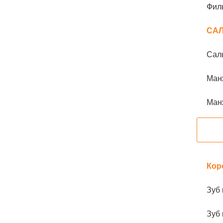
Филь
СА
Саль
Манж
Манж
Кор
Зуб 
Зуб 