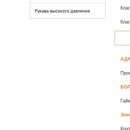
Клап
Рукава высокого давления
Клап
АД
Прос
БОЛ
Гайк
Эле
Конт