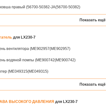
ковша правый (56700-50382-JA(56700-50382)
Показать ещё
гатель
для LX230-7
ень вентилятора (ME902957(ME902957)
ень водяной помпы (ME900742(ME900742)
ртер (ME049315(ME049315)
Показать ещё
АВА ВЫСОКОГО ДАВЛЕНИЯ
для LX230-7