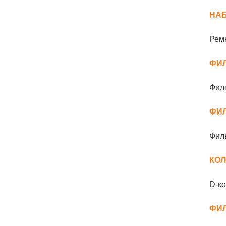
НА
Ремк
ФИ
Филь
ФИ
Фил
КО
D-ко
ФИ