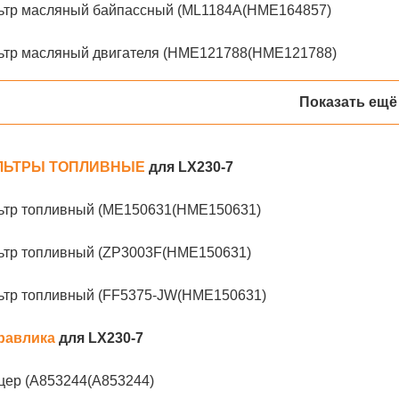
ьтр масляный байпассный (ML1184A(HME164857)
ьтр масляный двигателя (HME121788(HME121788)
Показать ещё
ЛЬТРЫ ТОПЛИВНЫЕ
для LX230-7
ьтр топливный (ME150631(HME150631)
ьтр топливный (ZP3003F(HME150631)
ьтр топливный (FF5375-JW(HME150631)
равлика
для LX230-7
цер (A853244(A853244)