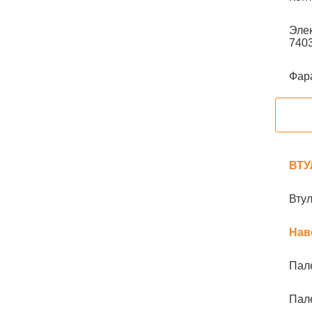
Элек
7403
Фара
ВТУ
Втул
Нав
Пале
Пале