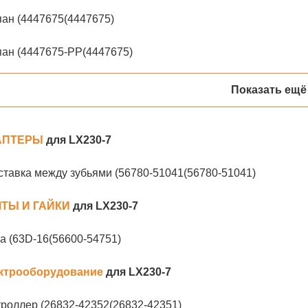
ан (4447675(4447675)
ан (4447675-PP(4447675)
Показать ещё
АПТЕРЫ
для LX230-7
тавка между зубьями (56780-51041(56780-51041)
ТЫ И ГАЙКИ
для LX230-7
а (63D-16(56600-54751)
ктрооборудование
для LX230-7
роллер (26832-42352(26832-42351)