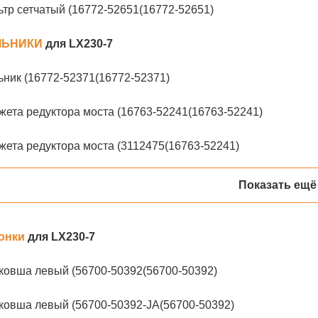
тр сетчатый (16772-52651(16772-52651)
ЛЬНИКИ
для LX230-7
ник (16772-52371(16772-52371)
ета редуктора моста (16763-52241(16763-52241)
ета редуктора моста (3112475(16763-52241)
Показать ещё
онки
для LX230-7
ковша левый (56700-50392(56700-50392)
ковша левый (56700-50392-JA(56700-50392)