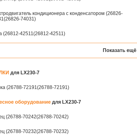
тродвигатель кондиционера с конденсатором (26826-
1(26826-74031)
 (26812-42511(26812-42511)
Показать ещё
ЛКИ
для LX230-7
ка (26788-72191(26788-72191)
есное оборудование
для LX230-7
ц (26788-70242(26788-70242)
ц (26788-70232(26788-70232)