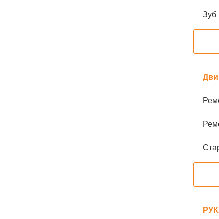
Зуб 
Дви
Рем
Рем
Ста
РУК