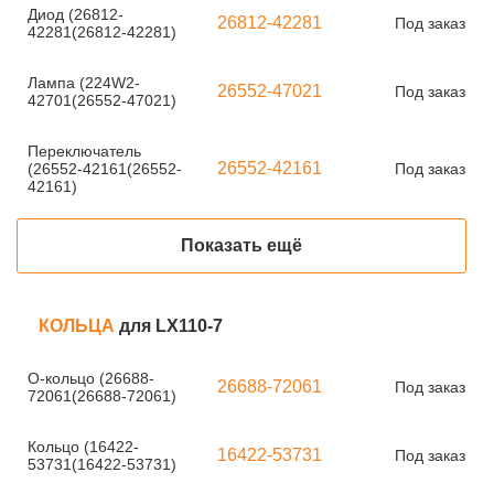
Диод (26812-
26812-42281
Под заказ
42281(26812-42281)
Лампа (224W2-
26552-47021
Под заказ
42701(26552-47021)
Переключатель
26552-42161
(26552-42161(26552-
Под заказ
42161)
Показать ещё
КОЛЬЦА
для LX110-7
О-кольцо (26688-
26688-72061
Под заказ
72061(26688-72061)
Кольцо (16422-
16422-53731
Под заказ
53731(16422-53731)