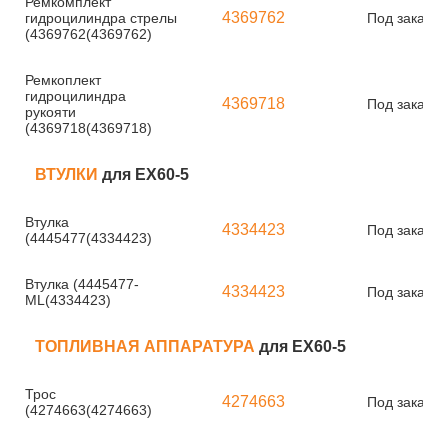
Ремкомплект
4369762
гидроцилиндра стрелы
Под заказ
(4369762(4369762)
Ремкоплект
гидроцилиндра
4369718
Под заказ
рукояти
(4369718(4369718)
ВТУЛКИ
для EX60-5
Втулка
4334423
Под заказ
(4445477(4334423)
Втулка (4445477-
4334423
Под заказ
ML(4334423)
ТОПЛИВНАЯ АППАРАТУРА
для EX60-5
Трос
4274663
Под заказ
(4274663(4274663)