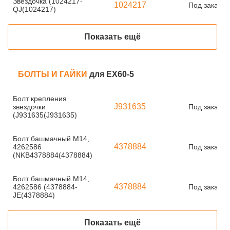
Звездочка (1024217-
1024217
Под заказ
QJ(1024217)
Показать ещё
БОЛТЫ И ГАЙКИ
для EX60-5
Болт крепления
J931635
звездочки
Под заказ
(J931635(J931635)
Болт башмачный М14,
4378884
4262586
Под заказ
(NKB4378884(4378884)
Болт башмачный М14,
4378884
4262586 (4378884-
Под заказ
JE(4378884)
Показать ещё