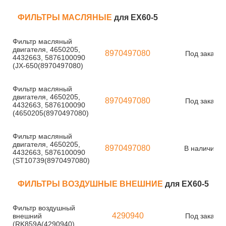
ФИЛЬТРЫ МАСЛЯНЫЕ
для EX60-5
Фильтр масляный
двигателя, 4650205,
8970497080
Под заказ
4432663, 5876100090
(JX-650(8970497080)
Фильтр масляный
двигателя, 4650205,
8970497080
Под заказ
4432663, 5876100090
(4650205(8970497080)
Фильтр масляный
двигателя, 4650205,
8970497080
В наличии
4432663, 5876100090
(ST10739(8970497080)
ФИЛЬТРЫ ВОЗДУШНЫЕ ВНЕШНИЕ
для EX60-5
Фильтр воздушный
4290940
внешний
Под заказ
(RK859A(4290940)