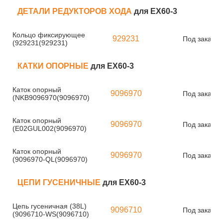
ДЕТАЛИ РЕДУКТОРОВ ХОДА
для EX60-3
Кольцо фиксирующее
929231
Под заказ
(929231(929231)
КАТКИ ОПОРНЫЕ
для EX60-3
Каток опорный
9096970
Под заказ
(NKB9096970(9096970)
Каток опорный
9096970
Под заказ
(E02GUL002(9096970)
Каток опорный
9096970
Под заказ
(9096970-QL(9096970)
ЦЕПИ ГУСЕНИЧНЫЕ
для EX60-3
Цепь гусеничная (38L)
9096710
Под заказ
(9096710-WS(9096710)