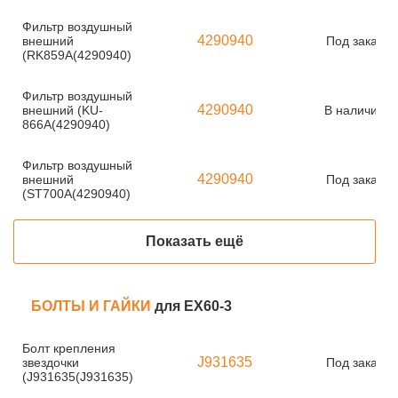
Фильтр воздушный
4290940
внешний
Под заказ
(RK859A(4290940)
Фильтр воздушный
4290940
внешний (KU-
В наличии
866A(4290940)
Фильтр воздушный
4290940
внешний
Под заказ
(ST700A(4290940)
Показать ещё
БОЛТЫ И ГАЙКИ
для EX60-3
Болт крепления
J931635
звездочки
Под заказ
(J931635(J931635)