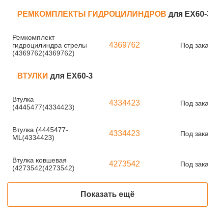
РЕМКОМПЛЕКТЫ ГИДРОЦИЛИНДРОВ
для EX60-3
Ремкомплект
4369762
гидроцилиндра стрелы
Под заказ
(4369762(4369762)
ВТУЛКИ
для EX60-3
Втулка
4334423
Под заказ
(4445477(4334423)
Втулка (4445477-
4334423
Под заказ
ML(4334423)
Втулка ковшевая
4273542
Под заказ
(4273542(4273542)
Показать ещё