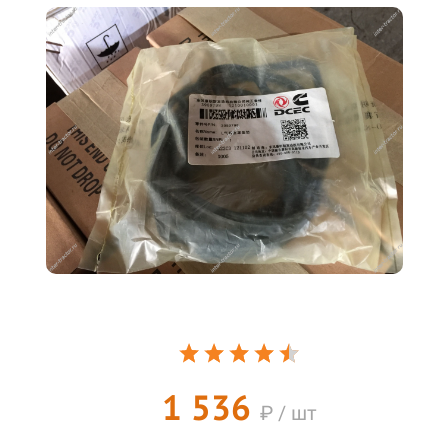
1 536
₽ / шт