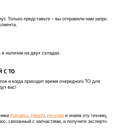
ут. Только представьте – вы отправили нам запрос, а
клиента.
 в наличии на двух складах.
 С ТО
ок и когда приходит время очередного ТО для
ут вас!
хники
Komatsu
,
Hitachi
,
Hyundai
и знаем эту технику до
ос, связанный с запчастями, и получите экспертный