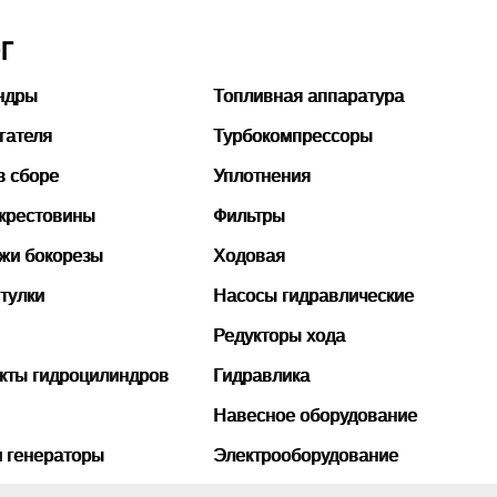
Г
ндры
Топливная аппаратура
гателя
Турбокомпрессоры
в сборе
Уплотнения
 крестовины
Фильтры
ожи бокорезы
Ходовая
тулки
Насосы гидравлические
Редукторы хода
кты гидроцилиндров
Гидравлика
Навесное оборудование
и генераторы
Электрооборудование
бины
Рукава высокого давления