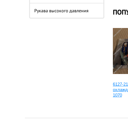
Рукава высокого давления
ПОП
6127-31-6121:Втулка
6127-21
охлажде
1070