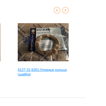
6127-31-6261:Упорные кольца
6127-31-622
(шайба)