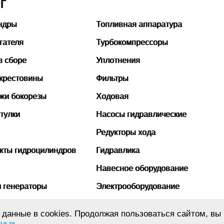
Г
ндры
Топливная аппаратура
гателя
Турбокомпрессоры
в сборе
Уплотнения
 крестовины
Фильтры
ожи бокорезы
Ходовая
тулки
Насосы гидравлические
Редукторы хода
кты гидроцилиндров
Гидравлика
Навесное оборудование
и генераторы
Электрооборудование
бины
Рукава высокого давления
данные в cookies. Продолжая пользоваться сайтом, вы 
нных