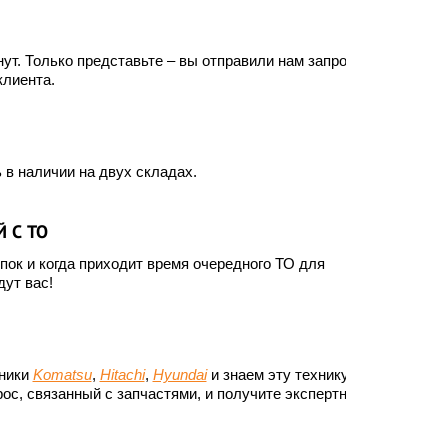
ут. Только представьте – вы отправили нам запрос, а
клиента.
 в наличии на двух складах.
 С ТО
ок и когда приходит время очередного ТО для
ут вас!
хники
Komatsu
,
Hitachi
,
Hyundai
и знаем эту технику до
ос, связанный с запчастями, и получите экспертный